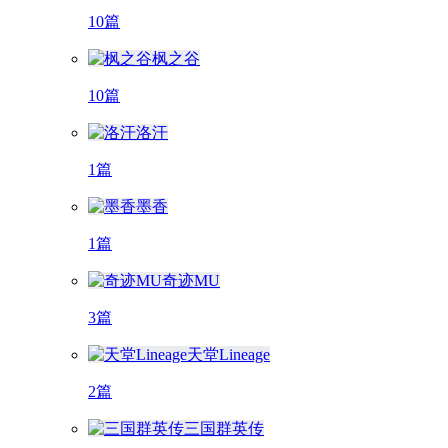
10篇
枫之谷
10篇
洛汗
1篇
墨香
1篇
奇迹MU
3篇
天堂Lineage
2篇
三国群英传