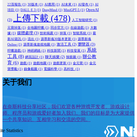
22頁報告
(1)
30版本
(1)
AI應用
(1)
AI未來
(1)
AI發布
(1)
AI
OpenAI
項目
(1)
DALL·E 3
(1)
DeepMind
(1)
MiniGPT-5
(1)
上傳下載
(478)
(3)
人工智能研究
(1)
元寶掉落
(1)
全地圖狩獵
(1)
同步官方
(1)
在線遊戲
(1)
大數
媒體處理
(3)
據
(1)
技術揭露
(1)
掉落
(1)
智能系統
(1)
最
新AI資訊
(1)
流出
(1)
源墨新魂30版本更新
(1)
源墨新魂
瀏覽器
(3)
激活工具
(2)
Online
(1)
源墨新魂遊戏地圖
(1)
系統
狩獵遊戲
(1)
神經網絡
(1)
科技新聞
(1)
科技發展
(1)
工具
(8)
辦公教
聊天娛樂
(2)
網頁設計
(1)
辣眼圖
(1)
育
(6)
遊戲
(1)
遊戲地圖
(1)
遊戲更新
(1)
金元寶
(1)
金元
寶獎勵
(1)
錄像截圖
(1)
電腦科學
(1)
高科技.
(1)
关于我们
在奈斯科技分享社区，我们欢迎各种游戏开发者、游戏设计
师、程序员和游戏爱好者加入我们。我们的目标是为大家提供
一个共享知识、互相学习和交流的空间。
ite Statistics