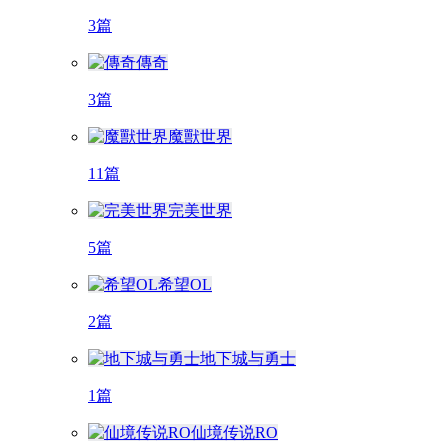
3篇
傳奇
3篇
魔獸世界
11篇
完美世界
5篇
希望OL
2篇
地下城与勇士
1篇
仙境传说RO