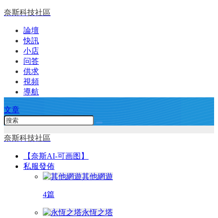
奈斯科技社區
論壇
快訊
小店
问答
供求
視頻
導航
文章
奈斯科技社區
【奈斯AI-可画图】
私服發佈
其他網遊
4篇
永恆之塔