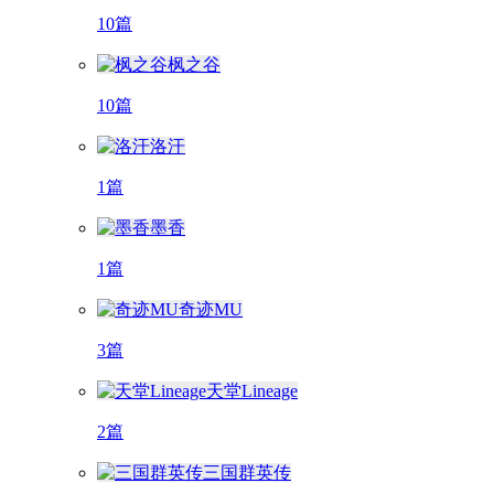
10篇
枫之谷
10篇
洛汗
1篇
墨香
1篇
奇迹MU
3篇
天堂Lineage
2篇
三国群英传