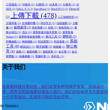
22頁報告
(1)
30版本
(1)
AI應用
(1)
AI未來
(1)
AI發布
(1)
AI
OpenAI
項目
(1)
DALL·E 3
(1)
DeepMind
(1)
MiniGPT-5
(1)
上傳下載
(478)
(3)
人工智能研究
(1)
元寶掉落
(1)
全地圖狩獵
(1)
同步官方
(1)
在線遊戲
(1)
大數
媒體處理
(3)
據
(1)
技術揭露
(1)
掉落
(1)
智能系統
(1)
最
新AI資訊
(1)
流出
(1)
源墨新魂30版本更新
(1)
源墨新魂
瀏覽器
(3)
激活工具
(2)
Online
(1)
源墨新魂遊戏地圖
(1)
系統
狩獵遊戲
(1)
神經網絡
(1)
科技新聞
(1)
科技發展
(1)
工具
(8)
辦公教
聊天娛樂
(2)
網頁設計
(1)
辣眼圖
(1)
育
(6)
遊戲
(1)
遊戲地圖
(1)
遊戲更新
(1)
金元寶
(1)
金元
寶獎勵
(1)
錄像截圖
(1)
電腦科學
(1)
高科技.
(1)
关于我们
在奈斯科技分享社区，我们欢迎各种游戏开发者、游戏设计
师、程序员和游戏爱好者加入我们。我们的目标是为大家提供
一个共享知识、互相学习和交流的空间。
ite Statistics