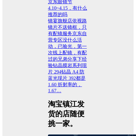
京东眼镜节
4.10~4.15，有什么
推荐的吗
镜宴旗舰店依视路
镜片不送镜框，只
有配镜服务京东自
营专区没什么活
动，已验光，第一
次线上配镜，有配
过的兄弟分享下经
验钻晶膜岩系列现
片 294钻晶 A4 防
蓝光现片 392都是
1.60 折射率的，
1.67…
淘宝镇江发
货的店随便
挑一家。