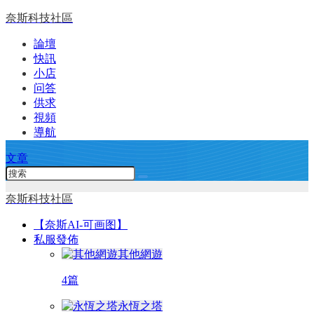
奈斯科技社區
論壇
快訊
小店
问答
供求
視頻
導航
文章
奈斯科技社區
【奈斯AI-可画图】
私服發佈
其他網遊
4篇
永恆之塔