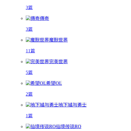
3篇
傳奇
3篇
魔獸世界
11篇
完美世界
5篇
希望OL
2篇
地下城与勇士
1篇
仙境传说RO