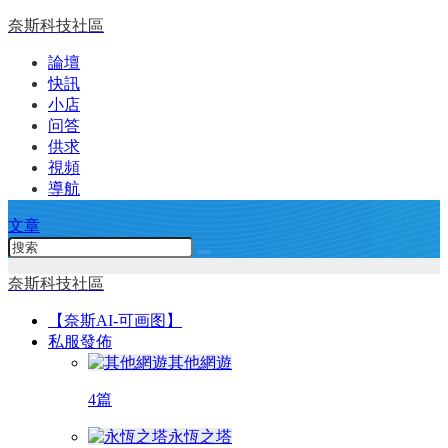
奈斯科技社區
論壇
快訊
小店
问答
供求
視頻
導航
文章
奈斯科技社區
【奈斯AI-可画图】
私服發佈
其他網遊
4篇
永恆之塔