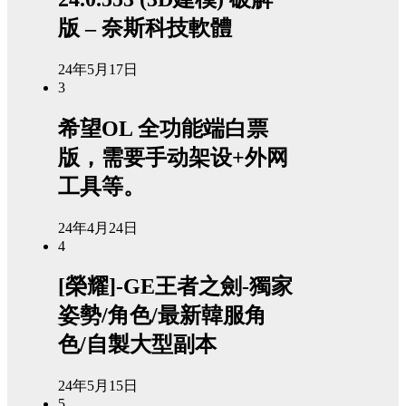
版 – 奈斯科技軟體
24年5月17日
3
希望OL 全功能端白票
版，需要手动架设+外网
工具等。
24年4月24日
4
[榮耀]-GE王者之劍-獨家
姿勢/角色/最新韓服角
色/自製大型副本
24年5月15日
5