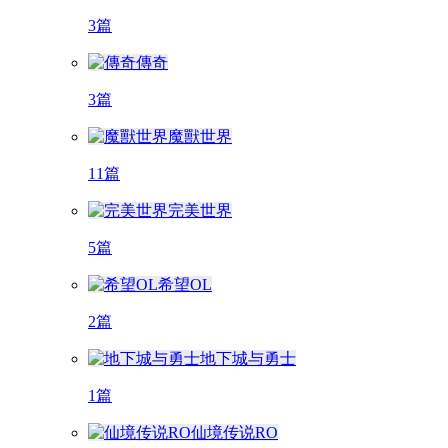
3篇
傳奇
3篇
魔獸世界
11篇
完美世界
5篇
希望OL
2篇
地下城与勇士
1篇
仙境传说RO