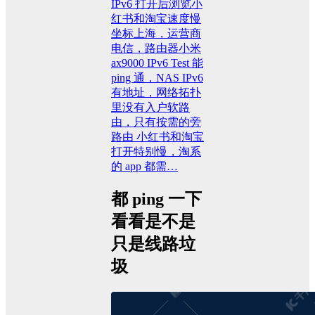
IPv6 打开后浏览小
红书和淘宝速度慢
坐标上海，运营商
电信，路由器小米
ax9000 IPv6 Test 能
ping 通，NAS IPv6
有地址，网络拓扑
里没有入户软路
由，只有按需的旁
路由 小红书和淘宝
打开特别慢，淘系
的 app 都需…
都 ping 一下
看看是不是
只是线路垃
圾