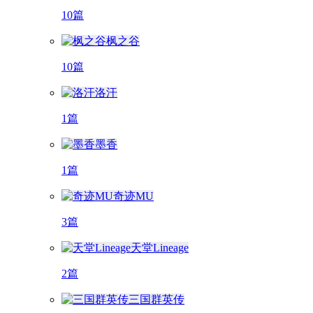
10篇
枫之谷
10篇
洛汗
1篇
墨香
1篇
奇迹MU
3篇
天堂Lineage
2篇
三国群英传