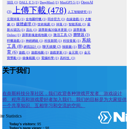
OpenAI
項目
(1)
DALL·E 3
(1)
DeepMind
(1)
MiniGPT-5
(1)
上傳下載
(478)
(3)
人工智能研究
(1)
元寶掉落
(1)
全地圖狩獵
(1)
同步官方
(1)
在線遊戲
(1)
大數
媒體處理
(3)
據
(1)
技術揭露
(1)
掉落
(1)
智能系統
(1)
最
新AI資訊
(1)
流出
(1)
源墨新魂30版本更新
(1)
源墨新魂
瀏覽器
(3)
激活工具
(2)
Online
(1)
源墨新魂遊戏地圖
(1)
系統
狩獵遊戲
(1)
神經網絡
(1)
科技新聞
(1)
科技發展
(1)
工具
(8)
辦公教
聊天娛樂
(2)
網頁設計
(1)
辣眼圖
(1)
育
(6)
遊戲
(1)
遊戲地圖
(1)
遊戲更新
(1)
金元寶
(1)
金元
寶獎勵
(1)
錄像截圖
(1)
電腦科學
(1)
高科技.
(1)
关于我们
在奈斯科技分享社区，我们欢迎各种游戏开发者、游戏设计
师、程序员和游戏爱好者加入我们。我们的目标是为大家提供
一个共享知识、互相学习和交流的空间。
ite Statistics
Today's visitors:
95
Today's page views: :
98