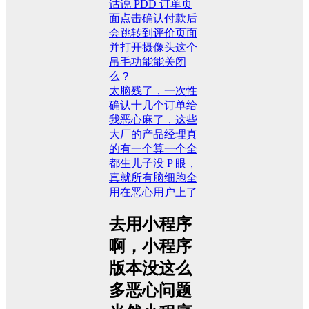
话说 PDD 订单页
面点击确认付款后
会跳转到评价页面
并打开摄像头这个
吊毛功能能关闭
么？
太脑残了，一次性
确认十几个订单给
我恶心麻了，这些
大厂的产品经理真
的有一个算一个全
都生儿子没 P 眼，
真就所有脑细胞全
用在恶心用户上了
去用小程序
啊，小程序
版本没这么
多恶心问题