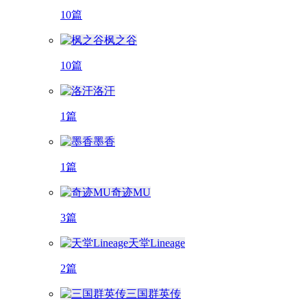
10篇
枫之谷
10篇
洛汗
1篇
墨香
1篇
奇迹MU
3篇
天堂Lineage
2篇
三国群英传