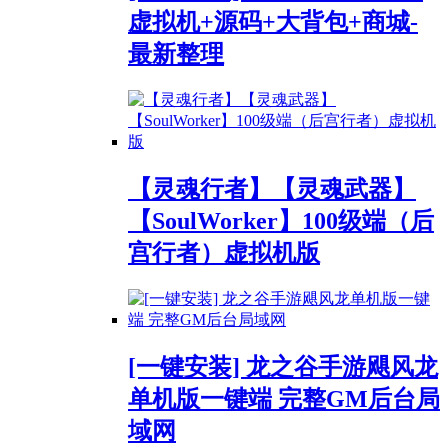
虚拟机+源码+大背包+商城-
最新整理
【灵魂行者】【灵魂武器】
【SoulWorker】100级端（后
宫行者）虚拟机版
[一键安装] 龙之谷手游飓风龙
单机版一键端 完整GM后台局
域网