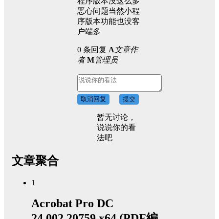
程序版本没这么多
恶心问题当然小程
序版本功能也没客
户端多
0 条回复
A
文章作
者
M
管理员
取消回复
提交
暂无讨论，
说说你的看
法吧
文章聚合
1
Acrobat Pro DC
24.002.20759 x64 (PDF編