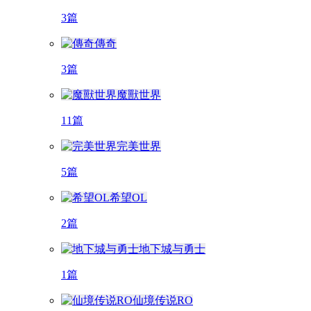
3篇
傳奇
3篇
魔獸世界
11篇
完美世界
5篇
希望OL
2篇
地下城与勇士
1篇
仙境传说RO