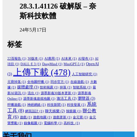
28.3.1.41126 破解版 – 奈
斯科技軟體
24年5月17日
标签
22頁報告
(1)
30版本
(1)
AI應用
(1)
AI未來
(1)
AI發布
(1)
AI
OpenAI
項目
(1)
DALL·E 3
(1)
DeepMind
(1)
MiniGPT-5
(1)
上傳下載
(478)
(3)
人工智能研究
(1)
元寶掉落
(1)
全地圖狩獵
(1)
同步官方
(1)
在線遊戲
(1)
大數
媒體處理
(3)
據
(1)
技術揭露
(1)
掉落
(1)
智能系統
(1)
最
新AI資訊
(1)
流出
(1)
源墨新魂30版本更新
(1)
源墨新魂
瀏覽器
(3)
激活工具
(2)
Online
(1)
源墨新魂遊戏地圖
(1)
系統
狩獵遊戲
(1)
神經網絡
(1)
科技新聞
(1)
科技發展
(1)
工具
(8)
辦公教
聊天娛樂
(2)
網頁設計
(1)
辣眼圖
(1)
育
(6)
遊戲
(1)
遊戲地圖
(1)
遊戲更新
(1)
金元寶
(1)
金元
寶獎勵
(1)
錄像截圖
(1)
電腦科學
(1)
高科技.
(1)
关于我们