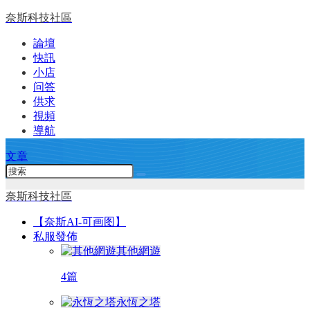
奈斯科技社區
論壇
快訊
小店
问答
供求
視頻
導航
文章
奈斯科技社區
【奈斯AI-可画图】
私服發佈
其他網遊
4篇
永恆之塔