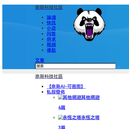
奈斯科技社區
論壇
快訊
小店
问答
供求
視頻
導航
文章
奈斯科技社區
【奈斯AI-可画图】
私服發佈
其他網遊
4篇
永恆之塔
3篇