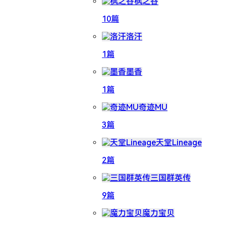
枫之谷
10篇
洛汗
1篇
墨香
1篇
奇迹MU
3篇
天堂Lineage
2篇
三国群英传
9篇
魔力宝贝