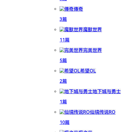
傳奇
3篇
魔獸世界
11篇
完美世界
5篇
希望OL
2篇
地下城与勇士
1篇
仙境传说RO
10篇