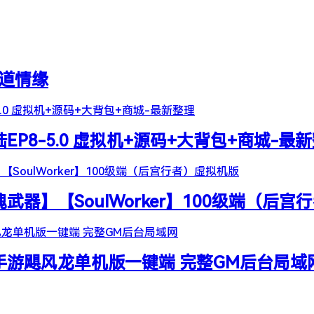
天道情缘
陆EP8-5.0 虚拟机+源码+大背包+商城-最
器】【SoulWorker】100级端（后宫
谷手游飓风龙单机版一键端 完整GM后台局域