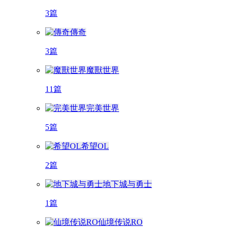
3篇
傳奇
3篇
魔獸世界
11篇
完美世界
5篇
希望OL
2篇
地下城与勇士
1篇
仙境传说RO