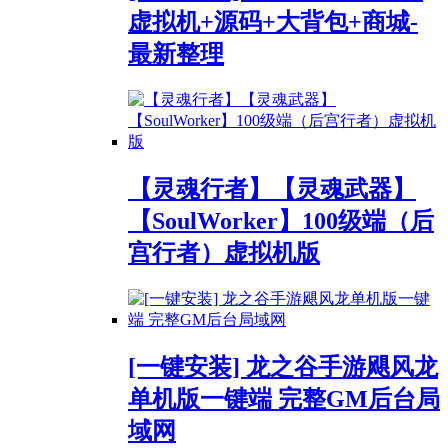
虚拟机+源码+大背包+商城-
最新整理
【灵魂行者】【灵魂武器】
【SoulWorker】100级端（后
宫行者）虚拟机版
[一键安装] 龙之谷手游飓风龙
单机版一键端 完整GM后台局
域网