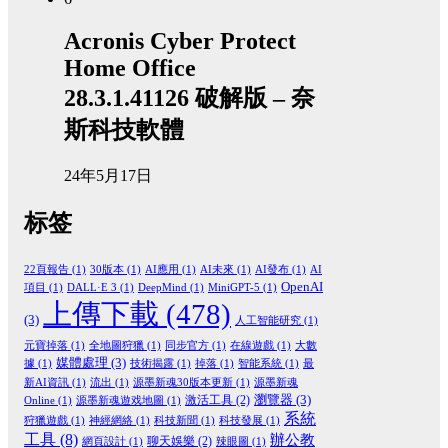
Acronis Cyber Protect
Home Office
28.3.1.41126 破解版 – 奈
斯科技軟體
24年5月17日
标签
22頁報告
(1)
30版本
(1)
AI應用
(1)
AI未來
(1)
AI發布
(1)
AI
OpenAI
項目
(1)
DALL·E 3
(1)
DeepMind
(1)
MiniGPT-5
(1)
上傳下載
(478)
(3)
人工智能研究
(1)
元寶掉落
(1)
全地圖狩獵
(1)
同步官方
(1)
在線遊戲
(1)
大數
媒體處理
(3)
據
(1)
技術揭露
(1)
掉落
(1)
智能系統
(1)
最
新AI資訊
(1)
流出
(1)
源墨新魂30版本更新
(1)
源墨新魂
瀏覽器
(3)
激活工具
(2)
Online
(1)
源墨新魂遊戏地圖
(1)
系統
狩獵遊戲
(1)
神經網絡
(1)
科技新聞
(1)
科技發展
(1)
工具
(8)
辦公教
聊天娛樂
(2)
網頁設計
(1)
辣眼圖
(1)