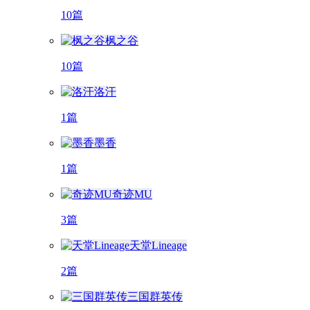
10篇
枫之谷
10篇
洛汗
1篇
墨香
1篇
奇迹MU
3篇
天堂Lineage
2篇
三国群英传