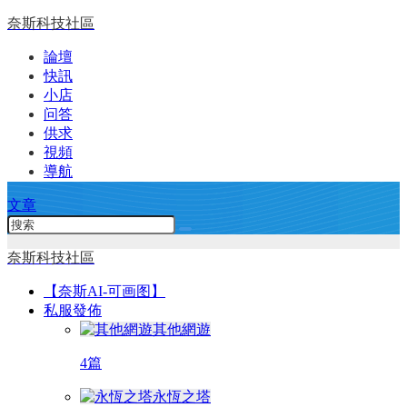
奈斯科技社區
論壇
快訊
小店
问答
供求
視頻
導航
文章
奈斯科技社區
【奈斯AI-可画图】
私服發佈
其他網遊
4篇
永恆之塔