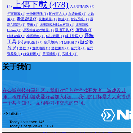
上傳下載
(478)
(3)
人工智能研究
(1)
元寶掉落
(1)
全地圖狩獵
(1)
同步官方
(1)
在線遊戲
(1)
大數
媒體處理
(3)
據
(1)
技術揭露
(1)
掉落
(1)
智能系統
(1)
最
新AI資訊
(1)
流出
(1)
源墨新魂30版本更新
(1)
源墨新魂
瀏覽器
(3)
激活工具
(2)
Online
(1)
源墨新魂遊戏地圖
(1)
系統
狩獵遊戲
(1)
神經網絡
(1)
科技新聞
(1)
科技發展
(1)
工具
(8)
辦公教
聊天娛樂
(2)
網頁設計
(1)
辣眼圖
(1)
育
(6)
遊戲
(1)
遊戲地圖
(1)
遊戲更新
(1)
金元寶
(1)
金元
寶獎勵
(1)
錄像截圖
(1)
電腦科學
(1)
高科技.
(1)
关于我们
在奈斯科技分享社区，我们欢迎各种游戏开发者、游戏设计
师、程序员和游戏爱好者加入我们。我们的目标是为大家提供
一个共享知识、互相学习和交流的空间。
ite Statistics
Today's visitors:
146
Today's page views: :
153