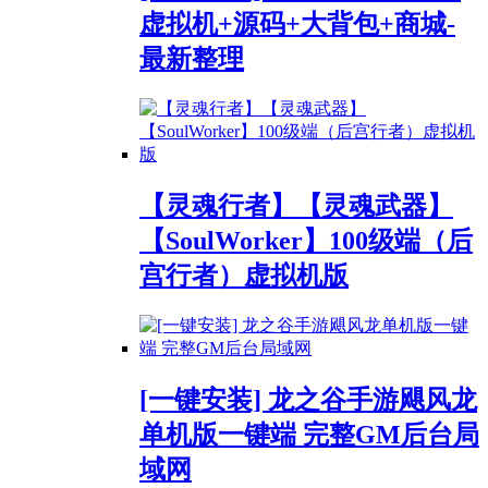
虚拟机+源码+大背包+商城-
最新整理
【灵魂行者】【灵魂武器】
【SoulWorker】100级端（后
宫行者）虚拟机版
[一键安装] 龙之谷手游飓风龙
单机版一键端 完整GM后台局
域网