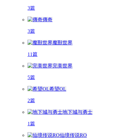
3篇
傳奇
3篇
魔獸世界
11篇
完美世界
5篇
希望OL
2篇
地下城与勇士
1篇
仙境传说RO