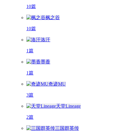
10篇
枫之谷
10篇
洛汗
1篇
墨香
1篇
奇迹MU
3篇
天堂Lineage
2篇
三国群英传