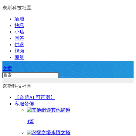
奈斯科技社區
論壇
快訊
小店
问答
供求
視頻
導航
文章
奈斯科技社區
【奈斯AI-可画图】
私服發佈
其他網遊
4篇
永恆之塔