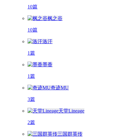
10篇
枫之谷
10篇
洛汗
1篇
墨香
1篇
奇迹MU
3篇
天堂Lineage
2篇
三国群英传