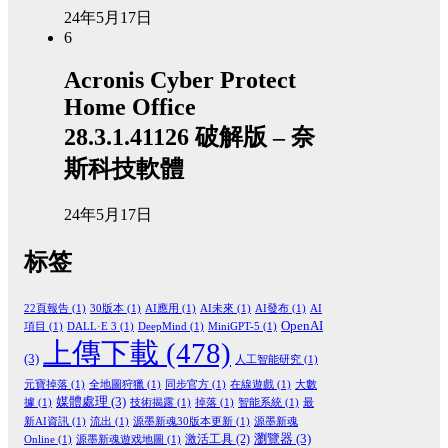
24年5月17日
6
Acronis Cyber Protect
Home Office
28.3.1.41126 破解版 – 奈
斯科技軟體
24年5月17日
标签
22頁報告
(1)
30版本
(1)
AI應用
(1)
AI未來
(1)
AI發布
(1)
AI
OpenAI
項目
(1)
DALL·E 3
(1)
DeepMind
(1)
MiniGPT-5
(1)
上傳下載
(478)
(3)
人工智能研究
(1)
元寶掉落
(1)
全地圖狩獵
(1)
同步官方
(1)
在線遊戲
(1)
大數
媒體處理
(3)
據
(1)
技術揭露
(1)
掉落
(1)
智能系統
(1)
最
新AI資訊
(1)
流出
(1)
源墨新魂30版本更新
(1)
源墨新魂
瀏覽器
(3)
激活工具
(2)
Online
(1)
源墨新魂遊戏地圖
(1)