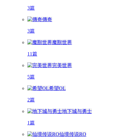
3篇
傳奇
3篇
魔獸世界
11篇
完美世界
5篇
希望OL
2篇
地下城与勇士
1篇
仙境传说RO