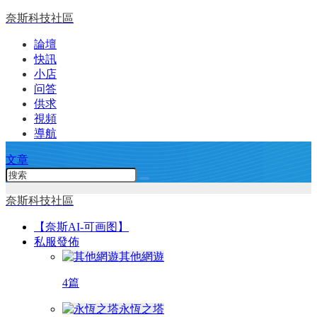
奈斯科技社區
論壇
快訊
小店
问答
供求
視頻
導航
文章
奈斯科技社區
【奈斯AI-可画图】
私服發佈
其他網遊
4篇
永恆之塔