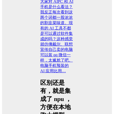
大家对 AIPC 和 AI
手机是什么看法？
我反正每次看到这
两个词都一股浓浓
的割韭菜味道。现
有的 AI 工具不都
是可以通过软件集
成的吗？这种感觉
就仿佛戴尔、联想
宣传自己卖的电脑
可以装 qq 微信一
样，太尴尬了吧。
电脑手机预装的
AI 应用比用…
区别还是
有，就是集
成了 npu ，
方便在本地