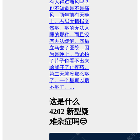
有人得过痛风吗？
也不知道是不是痛
风。两年前有天晚
上。右脚大拇指突
然疼。疼的无法入
睡的那种。而且没
有办法缓解。然后
立马去了医院，因
为是晚上，急诊拍
了片子也看不出来
啥就开了止疼药。
第二天就没那么疼
了。一个星期以后
不疼了。…
这是什么
4202 新型疑
难杂症吗😒