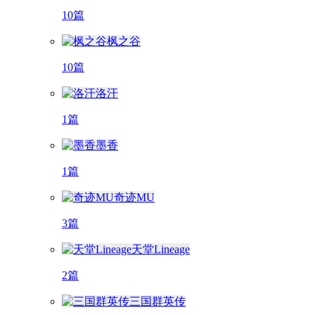
10篇
枫之谷
10篇
洛汗
1篇
墨香
1篇
奇迹MU
3篇
天堂Lineage
2篇
三国群英传