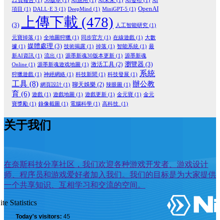
22頁報告
(1)
30版本
(1)
AI應用
(1)
AI未來
(1)
AI發布
(1)
AI
OpenAI
項目
(1)
DALL·E 3
(1)
DeepMind
(1)
MiniGPT-5
(1)
上傳下載
(478)
(3)
人工智能研究
(1)
元寶掉落
(1)
全地圖狩獵
(1)
同步官方
(1)
在線遊戲
(1)
大數
媒體處理
(3)
據
(1)
技術揭露
(1)
掉落
(1)
智能系統
(1)
最
新AI資訊
(1)
流出
(1)
源墨新魂30版本更新
(1)
源墨新魂
瀏覽器
(3)
激活工具
(2)
Online
(1)
源墨新魂遊戏地圖
(1)
系統
狩獵遊戲
(1)
神經網絡
(1)
科技新聞
(1)
科技發展
(1)
工具
(8)
辦公教
聊天娛樂
(2)
網頁設計
(1)
辣眼圖
(1)
育
(6)
遊戲
(1)
遊戲地圖
(1)
遊戲更新
(1)
金元寶
(1)
金元
寶獎勵
(1)
錄像截圖
(1)
電腦科學
(1)
高科技.
(1)
关于我们
在奈斯科技分享社区，我们欢迎各种游戏开发者、游戏设计
师、程序员和游戏爱好者加入我们。我们的目标是为大家提供
一个共享知识、互相学习和交流的空间。
ite Statistics
Today's visitors:
45