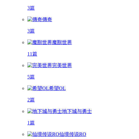
3篇
傳奇
3篇
魔獸世界
11篇
完美世界
5篇
希望OL
2篇
地下城与勇士
1篇
仙境传说RO