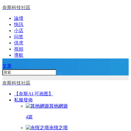
奈斯科技社區
論壇
快訊
小店
问答
供求
視頻
導航
文章
奈斯科技社區
【奈斯AI-可画图】
私服發佈
其他網遊
4篇
永恆之塔