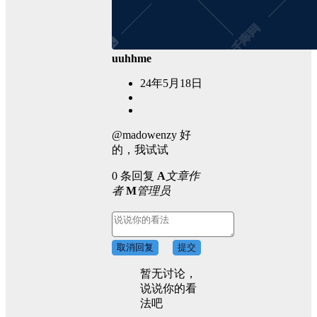
uuhhme
24年5月18日
@madowenzy 好
的，我试试
0 条回复
A
文章作
者
M
管理员
取消回复
提交
暂无讨论，
说说你的看
法吧