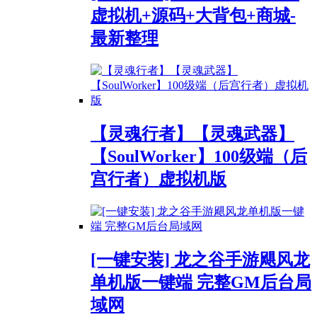
虚拟机+源码+大背包+商城-
最新整理
【灵魂行者】【灵魂武器】
【SoulWorker】100级端（后
宫行者）虚拟机版
[一键安装] 龙之谷手游飓风龙
单机版一键端 完整GM后台局
域网