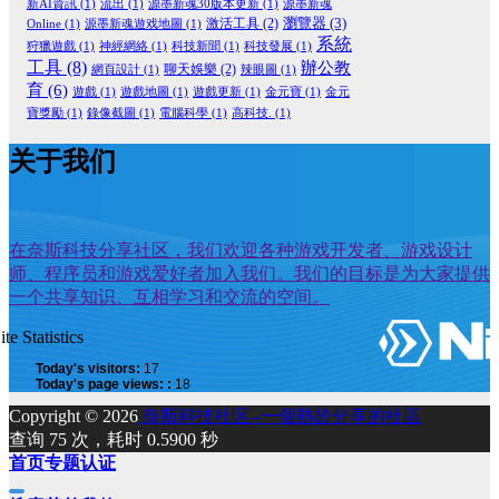
新AI資訊
(1)
流出
(1)
源墨新魂30版本更新
(1)
源墨新魂
瀏覽器
(3)
激活工具
(2)
Online
(1)
源墨新魂遊戏地圖
(1)
系統
狩獵遊戲
(1)
神經網絡
(1)
科技新聞
(1)
科技發展
(1)
工具
(8)
辦公教
聊天娛樂
(2)
網頁設計
(1)
辣眼圖
(1)
育
(6)
遊戲
(1)
遊戲地圖
(1)
遊戲更新
(1)
金元寶
(1)
金元
寶獎勵
(1)
錄像截圖
(1)
電腦科學
(1)
高科技.
(1)
关于我们
在奈斯科技分享社区，我们欢迎各种游戏开发者、游戏设计
师、程序员和游戏爱好者加入我们。我们的目标是为大家提供
一个共享知识、互相学习和交流的空间。
ite Statistics
Today's visitors:
17
Today's page views: :
18
Copyright © 2026
奈斯科技社区--一個熱於分享的社區
查询 75 次，耗时 0.5900 秒
首页
专题
认证