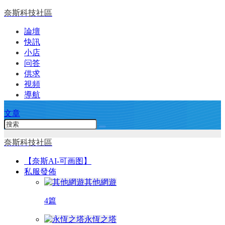
奈斯科技社區
論壇
快訊
小店
问答
供求
視頻
導航
文章
奈斯科技社區
【奈斯AI-可画图】
私服發佈
其他網遊
4篇
永恆之塔