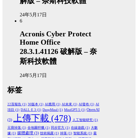
解版 – 奈斯科技軟體
24年5月17日
6
Acronis Cyber Protect
Home Office
28.3.1.41126 破解版 – 奈
斯科技軟體
24年5月17日
标签
22頁報告
(1)
30版本
(1)
AI應用
(1)
AI未來
(1)
AI發布
(1)
AI
OpenAI
項目
(1)
DALL·E 3
(1)
DeepMind
(1)
MiniGPT-5
(1)
上傳下載
(478)
(3)
人工智能研究
(1)
元寶掉落
(1)
全地圖狩獵
(1)
同步官方
(1)
在線遊戲
(1)
大數
媒體處理
(3)
據
(1)
技術揭露
(1)
掉落
(1)
智能系統
(1)
最