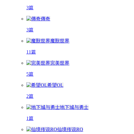
3篇
傳奇
3篇
魔獸世界
11篇
完美世界
5篇
希望OL
2篇
地下城与勇士
1篇
仙境传说RO