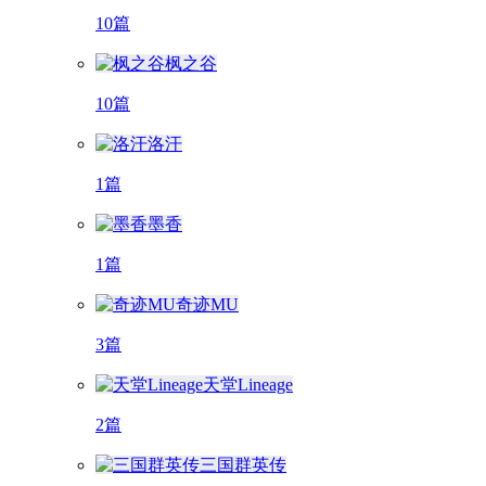
10篇
枫之谷
10篇
洛汗
1篇
墨香
1篇
奇迹MU
3篇
天堂Lineage
2篇
三国群英传