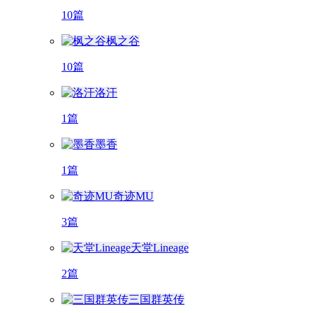
10篇
枫之谷
10篇
洛汗
1篇
墨香
1篇
奇迹MU
3篇
天堂Lineage
2篇
三国群英传