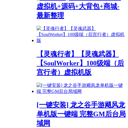
虚拟机+源码+大背包+商城-
最新整理
【灵魂行者】【灵魂武器】
【SoulWorker】100级端（后
宫行者）虚拟机版
[一键安装] 龙之谷手游飓风龙
单机版一键端 完整GM后台局
域网