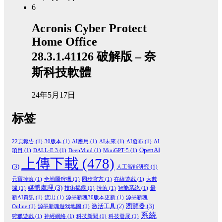
6
Acronis Cyber Protect
Home Office
28.3.1.41126 破解版 – 奈
斯科技軟體
24年5月17日
标签
22頁報告
(1)
30版本
(1)
AI應用
(1)
AI未來
(1)
AI發布
(1)
AI
OpenAI
項目
(1)
DALL·E 3
(1)
DeepMind
(1)
MiniGPT-5
(1)
上傳下載
(478)
(3)
人工智能研究
(1)
元寶掉落
(1)
全地圖狩獵
(1)
同步官方
(1)
在線遊戲
(1)
大數
媒體處理
(3)
據
(1)
技術揭露
(1)
掉落
(1)
智能系統
(1)
最
新AI資訊
(1)
流出
(1)
源墨新魂30版本更新
(1)
源墨新魂
瀏覽器
(3)
激活工具
(2)
Online
(1)
源墨新魂遊戏地圖
(1)
系統
狩獵遊戲
(1)
神經網絡
(1)
科技新聞
(1)
科技發展
(1)