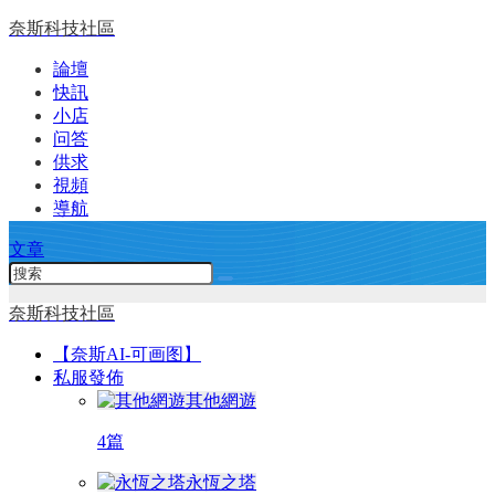
奈斯科技社區
論壇
快訊
小店
问答
供求
視頻
導航
文章
奈斯科技社區
【奈斯AI-可画图】
私服發佈
其他網遊
4篇
永恆之塔