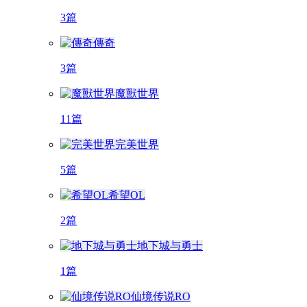
3篇
傳奇
3篇
魔獸世界
11篇
完美世界
5篇
希望OL
2篇
地下城与勇士
1篇
仙境传说RO