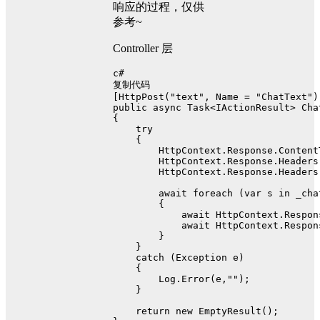
响应的过程，仅供
参考~
Controller 层
c#
复制代码
[
HttpPost(
"text"
, Name = 
"ChatText"
)
public
async
 Task<IActionResult> 
Cha
{
try
    {
        HttpContext.Response.Content
        HttpContext.Response.Headers
        HttpContext.Response.Headers
await
foreach
 (
var
 s 
in
 _cha
        {
await
 HttpContext.Respon
await
 HttpContext.Respon
        }
    }
catch
 (Exception e)
    {
        Log.Error(e,
""
);
    }
return
new
 EmptyResult();