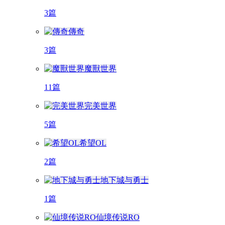
3篇
傳奇
3篇
魔獸世界
11篇
完美世界
5篇
希望OL
2篇
地下城与勇士
1篇
仙境传说RO