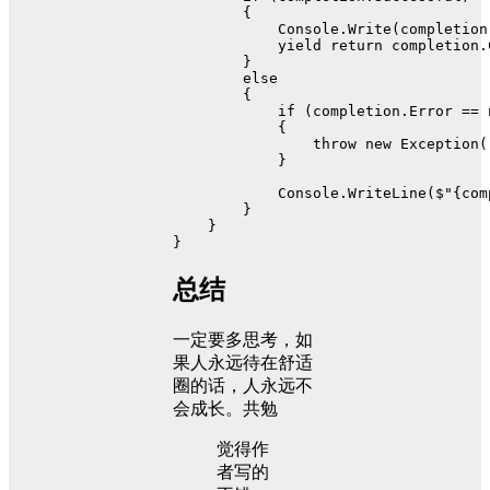
        {
            Console.Write(completion
yield
return
 completion.
        }
else
        {
if
 (completion.Error == 
            {
throw
new
 Exception(
            }
            Console.WriteLine(
$"
{com
        }
    }
}
总结
一定要多思考，如
果人永远待在舒适
圈的话，人永远不
会成长。共勉
觉得作
者写的