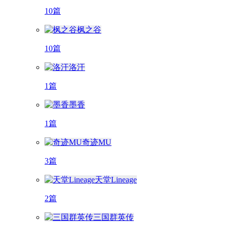
10篇
枫之谷
10篇
洛汗
1篇
墨香
1篇
奇迹MU
3篇
天堂Lineage
2篇
三国群英传