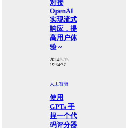
对接
OpenAI
实现流式
响应，提
高用户体
验 ~
2024-5-15
19:34:37
人工智能
使用
GPTs 手
捏一个代
码评分器