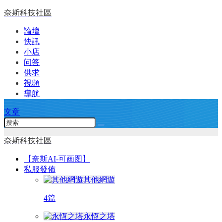
奈斯科技社區
論壇
快訊
小店
问答
供求
視頻
導航
文章
奈斯科技社區
【奈斯AI-可画图】
私服發佈
其他網遊
4篇
永恆之塔