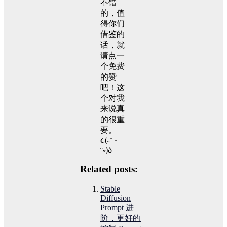
不错
的，值
得你们
借鉴的
话，就
请点一
个免费
的赞
吧！这
个对我
来说真
的很重
要。
૮(˶ᵔ ᵕ
ᵔ˶)ა
Related posts:
Stable
Diffusion
Prompt 进
阶，更好的