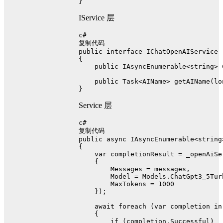
}
IService 层
c#
复制代码
public
interface
IChatOpenAIService
{
public
 IAsyncEnumerable<
string
> 
public
 Task<AIName> 
getAIName
(
lo
}
Service 层
c#
复制代码
public
async
 IAsyncEnumerable<
string
{
var
 completionResult = _openAiSe
    {
        Messages = messages,
        Model = Models.ChatGpt3_5Tur
        MaxTokens = 
1000
    });
await
foreach
 (
var
 completion 
in
    {
if
 (completion.Successful)