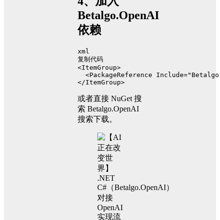
4、加入
Betalgo.OpenAI
依赖
xml
复制代码
<
ItemGroup
>
<
PackageReference
Include
=
"Betalgo
</
ItemGroup
>
或者直接 NuGet 搜
索 Betalgo.OpenAI
搜索下载。