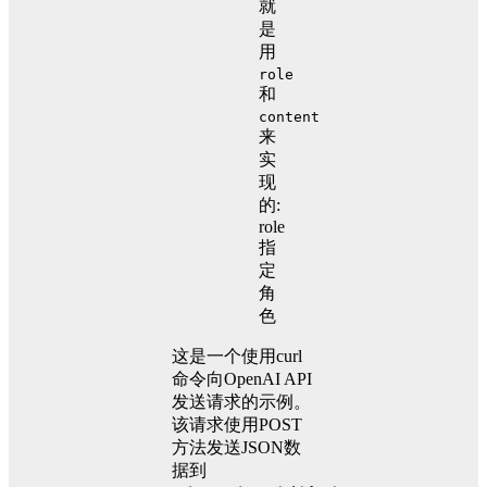
就
是
用
role
和
content
来
实
现
的:
role
指
定
角
色
这是一个使用curl
命令向OpenAI API
发送请求的示例。
该请求使用POST
方法发送JSON数
据到