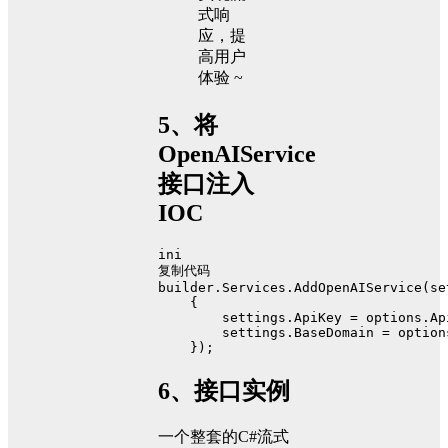
5、将
OpenAIService
接口注入
IOC
ini
复制代码
builder.Services.AddOpenAIService(
se
    {
settings.ApiKey
 = options.Ap
settings.BaseDomain
 = option
    })
;
6、接口实例
一个整套的C#流式