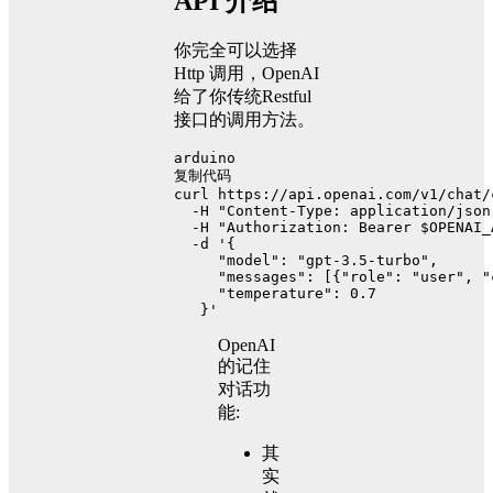
API 介绍
你完全可以选择
Http 调用，OpenAI
给了你传统Restful
接口的调用方法。
arduino
复制代码
curl https:
//api.openai.com/v1/chat/
  -H "Content-Type: application/json
  -H "Authorization: Bearer $OPENAI_
  -d '{
"model"
: 
"gpt-3.5-turbo"
,
"messages"
: [{
"role"
: 
"user"
, 
"
"temperature"
: 
0.7
   }'
OpenAI
的记住
对话功
能:
其
实