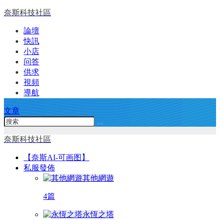
奈斯科技社區
論壇
快訊
小店
问答
供求
視頻
導航
文章
奈斯科技社區
【奈斯AI-可画图】
私服發佈
其他網遊
4篇
永恆之塔