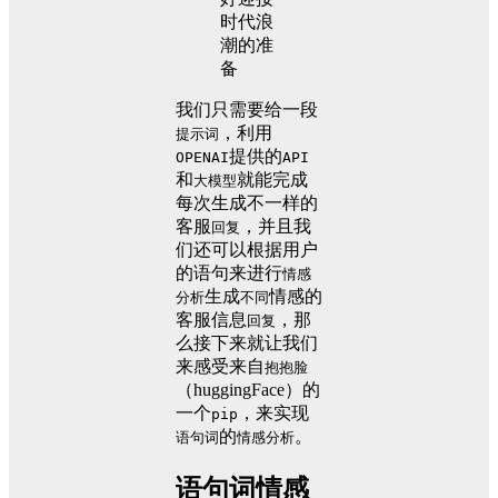
我们只需要给一段
，利用
提示词
提供的
OPENAI
API
和
就能完成
大模型
每次生成不一样的
客服
，并且我
回复
们还可以根据用户
的语句来进行
情感
生成
情感的
分析
不同
客服信息
，那
回复
么接下来就让我们
来感受来自
抱抱脸
（huggingFace）的
一个
，来实现
pip
的
。
语句词
情感分析
语句词情感