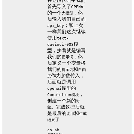
在这段代码中我们
首先导入了
I
OPENA
的一个
，然
大模型
后输入我们自己的
；和上次
api_key
一样我们这次继续
使用
text-
模
davinci-003
型，接着就是编写
我们的
，然
提示词
后定义一个变量将
我们的
和
提示词
自由
作为参数传入，
度
后面就是调用
库里的
openai
，
Completion模块
创建一个新的
对
。完成这些后就
象
是最后的
和
调用
生成
了
结果
colab