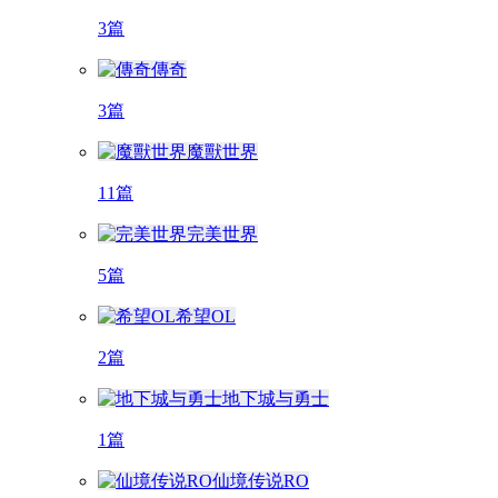
3篇
傳奇
3篇
魔獸世界
11篇
完美世界
5篇
希望OL
2篇
地下城与勇士
1篇
仙境传说RO