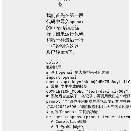
我们首先在第一段
代码中导入
openai
的
然后
运
PIP
点击
行，如果运行代码
和我一样最后一行
一样说明你这这一
步已经
了。
成功
colab
复制代码
# 基于openai 的大模型来强化客服
import openai
openai.api_key="sk-bQQdBK75h8uytlltG
# 常量 文本生成的模型
COMPLETION_MODEL="text-davinci-003"
# 系统后台生成了一条记录，再调用我们这个程
prompt="""请你使用朋友的语气回复到客户
订单号2021AEDG，我们很抱歉因为天气的原因
# 封装了openai 回复的功能
def get_response(prompt,temperature=
  # Completion模块
  # 生成内容 同步的