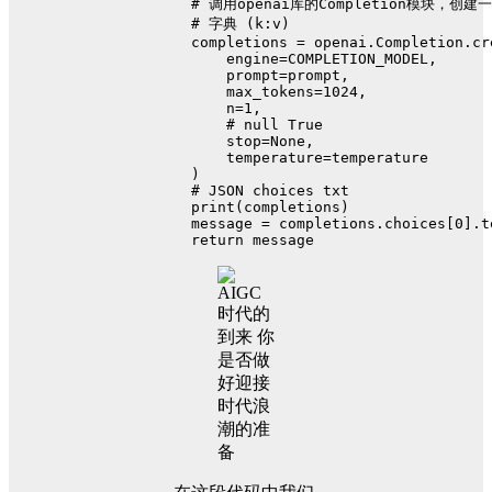
  # 调用openai库的Completion模块，创建
  # 字典 (k:v)
  completions = openai.Completion.cr
      engine=COMPLETION_MODEL,
      prompt=prompt,
      max_tokens=1024,
      n=1,
      # null True
      stop=None,
      temperature=temperature
  )
  # JSON choices txt
  print(completions)
  message = completions.choices[0].t
  return message