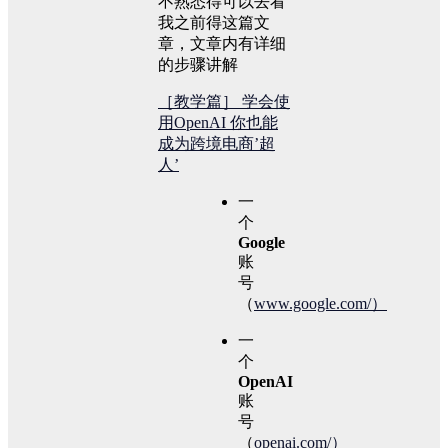
不熟悉得可以去看
我之前得这篇文
章，文章内有详细
的步骤讲解
［教学篇］ 学会使
用OpenAI 你也能
成为跨境电商’超
人’
一
个
Google
账
号
（
www.google.com/）
一
个
OpenAI
账
号
（
openai.com/）