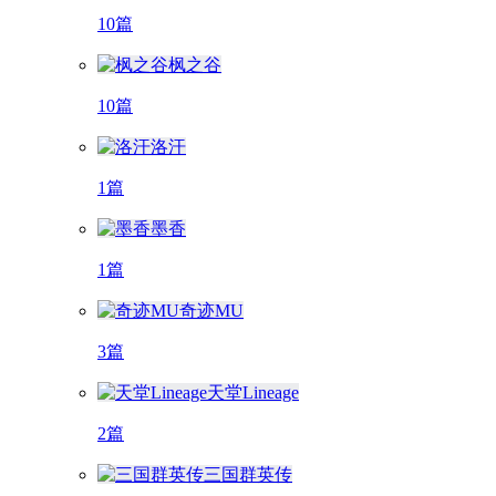
10篇
枫之谷
10篇
洛汗
1篇
墨香
1篇
奇迹MU
3篇
天堂Lineage
2篇
三国群英传