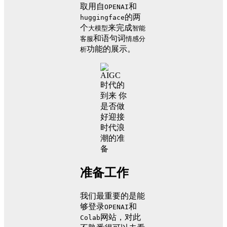
取用自
和
OPENAI
的两
huggingface
个
来完成
大模型
智能
和语句词
客服
情感分
功能的展示。
析
准备工作
我们最重要的是能
够登录
和
OPENAI
网站，对此
Colab