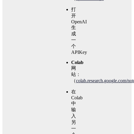
打
开
OpenAI
生
成
一
个
APIKey
Colab
网
站：
（
colab.research.google.com/n
在
Colab
中
输
入
另
一