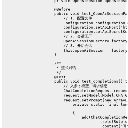
private
 OpenAiSession openAiSess
@Before
public
void
test_OpenAiSessionFa
// 1. 配置文件
Configuration
configuration
        configuration.setApiHost(
"ht
        configuration.setApiSecretKe
// 2. 会话工厂
OpenAiSessionFactory
factory
// 3. 开启会话
this
.openAiSession = factory
    }
/**
     * 流式对话
     */
@Test
public
void
test_completions
()
t
// 入参；模型、请求信息
ChatCompletionRequest
reques
        request.setModel(Model.CHATG
        request.setPrompt(
new
ArrayL
private
static
final
lon
            {
                add(ChatCompletionRe
                        .role(Role.u
                        .content(
"写