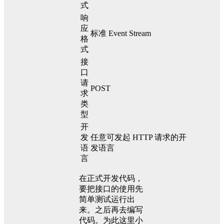
式
响
应
标准 Event Stream
格
式
接
口
请
POST
求
类
型
开
发
任意可发起 HTTP 请求的开
语
发语言
言
在正式开发代码，
要把接口的使用先
简单测试运行出
来。之后再去编写
代码。为此这里小