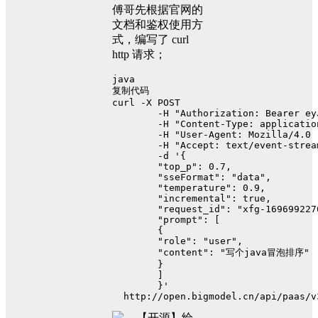
傅哥先根据官网的
文档和鉴权使用方
式，编写了 curl
http 请求；
java
复制代码
curl -X POST 
        -H 
"Authorization: Bearer ey
        -H 
"Content-Type: applicatio
        -H 
"User-Agent: Mozilla/4.0 
        -H 
"Accept: text/event-strea
        -d 
'{
        "top_p": 0.7,
        "sseFormat": "data",
        "temperature": 0.9,
        "incremental": true,
        "request_id": "xfg-169699227
        "prompt": [
        {
        "role": "user",
        "content": "写个java冒泡排序"
        }
        ]
        }' 
  http:
//open.bigmodel.cn/api/paas/v