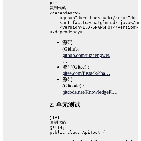
pom
复制代码
<dependency>
    <groupId>cn.bugstack</groupId>
    <artifactId>chatglm-sdk-java</ar
    <version>1.0-SNAPSHOT</version>
</dependency>
源码
(Github)：
github.com/fuzhengwei/
…
源码(Gitee)：
gitee.com/fustack/cha…
源码
(Gitcode)：
gitcode.net/KnowledgePl…
2. 单元测试
java
复制代码
@Slf4j
public
class
ApiTest
 {