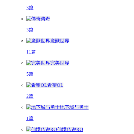
3篇
傳奇
3篇
魔獸世界
11篇
完美世界
5篇
希望OL
2篇
地下城与勇士
1篇
仙境传说RO