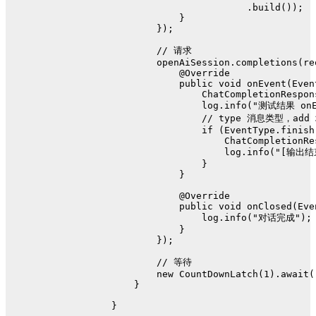
                        .build());
            }
        });
// 请求
        openAiSession.completions(re
@Override
public
void
onEvent
(Even
ChatCompletionRespon
                log.info(
"测试结果 onE
// type 消息类型，add 
if
 (EventType.finish
                    ChatCompletionRe
                    log.info(
"[输出结束
                }
            }
@Override
public
void
onClosed
(Eve
                log.info(
"对话完成"
);
            }
        });
// 等待
new
CountDownLatch
(
1
).await(
    }
}