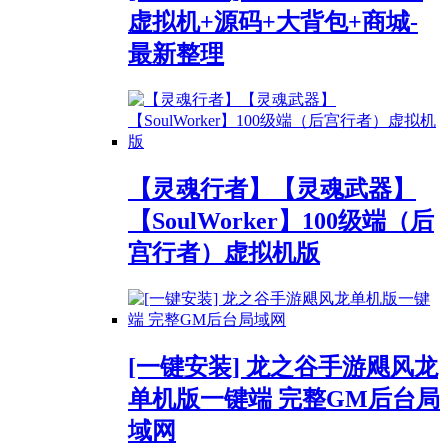
虚拟机+源码+大背包+商城-
最新整理
【灵魂行者】【灵魂武器】
【SoulWorker】100级端（后
宫行者）虚拟机版
[一键安装] 龙之谷手游飓风龙
单机版一键端 完整GM后台局
域网