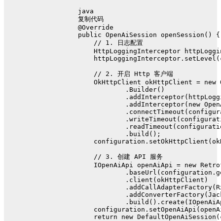
java
复制代码
@Override
public
 OpenAiSession 
openSession
()
 {
// 1. 日志配置
HttpLoggingInterceptor
httpLoggi
    httpLoggingInterceptor.setLevel(
// 2. 开启 Http 客户端
OkHttpClient
okHttpClient
=
new
            .Builder()
            .addInterceptor(httpLogg
            .addInterceptor(
new
Open
            .connectTimeout(configur
            .writeTimeout(configurat
            .readTimeout(configurati
            .build();
    configuration.setOkHttpClient(ok
// 3. 创建 API 服务
IOpenAiApi
openAiApi
=
new
Retro
            .baseUrl(configuration.g
            .client(okHttpClient)
            .addCallAdapterFactory(R
            .addConverterFactory(Jac
            .build().create(IOpenAiA
    configuration.setOpenAiApi(openA
return
new
DefaultOpenAiSession
(