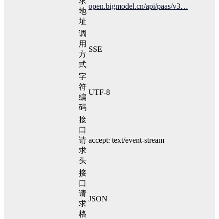
求
open.bigmodel.cn/api/paas/v3…
地
址
调
用
SSE
方
式
字
符
UTF-8
编
码
接
口
请
accept: text/event-stream
求
头
接
口
请
JSON
求
格