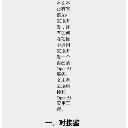
本文不
止有智
谱Ai-
SDK开
发，还
有如何
在项目
中运用
SDK开
发一个
自己的
OpenAi
服务。
文末有
SDK链
接和
OpenAi
应用工
程。
一、对接鉴