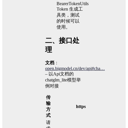
BearerTokenUtils
Token 生成工
具类，测试
的时候可以
使用。
二、接口处
理
文档
：
open.bigmodel.cn/dev/api#cha…
– 以Api文档的
chatglm_lite模型举
例对接
传
输
https
方
式
请