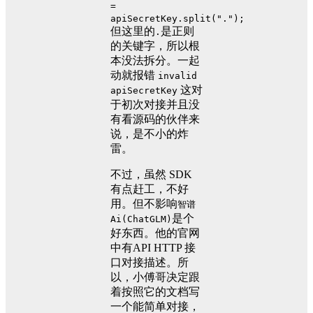
=
apiSecretKey.split(".");
但这里的
是正则
.
的关键字，所以根
本没法拆分。一起
动就报错
invalid
这对
apiSecretKey
于初次对接并且没
有看源码的伙伴来
说，是不小的炸
雷。
不过，虽然 SDK
有点赶工，不好
用。但不影响
智谱
是个
Ai(ChatGLM)
好东西。他的官网
中有API HTTP 接
口对接描述。所
以，小傅哥决定跟
着按照它的文档写
一个能简单对接，