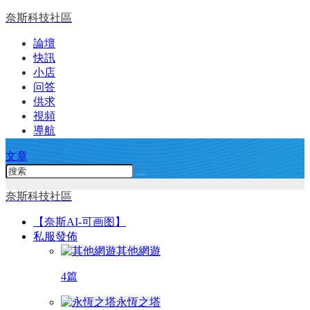
奈斯科技社區
論壇
快訊
小店
问答
供求
視頻
導航
文章
奈斯科技社區
【奈斯AI-可画图】
私服發佈
其他網遊
4篇
永恆之塔