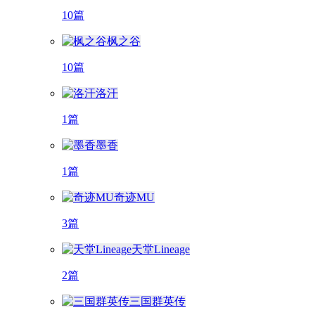
10篇
枫之谷
10篇
洛汗
1篇
墨香
1篇
奇迹MU
3篇
天堂Lineage
2篇
三国群英传