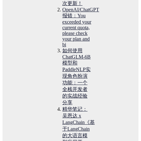
次更新！
OpenAI/ChatGPT
报错：You
exceeded your
current quota,
please check
your plan and
bi
如何使用
ChatGLM-6B
模型和
PaddleNLP实
现角色扮演
功能：一个
全栈开发者
的实战经验
分享
精华笔记：
吴恩达 x
LangChain《基
于LangChain
的大语言模