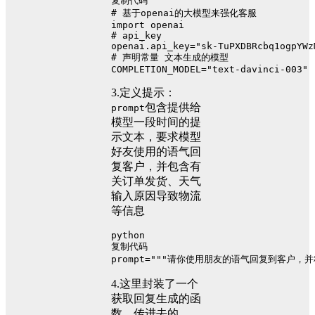
复制代码
# 基于openai的大模型来强化客服
import
 openai
# api_key
openai.api_key=
"sk-TuPXDBRcbq1ogpYWz
# 声明常量 文本生成的模型
COMPLETION_MODEL=
"text-davinci-003"
3.定义提示：
包含提供给
prompt
模型一段时间的提
示文本，要求模型
好友使用的语气回
复客户，并包含有
关订单发货、天气
输入原因导致物流
等信息
python
复制代码
prompt=
"""请你使用朋友的语气回复到客户，并
4.这里封装了一个
获取回复生成的函
数，传进去的