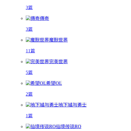
3篇
傳奇
3篇
魔獸世界
11篇
完美世界
5篇
希望OL
2篇
地下城与勇士
1篇
仙境传说RO