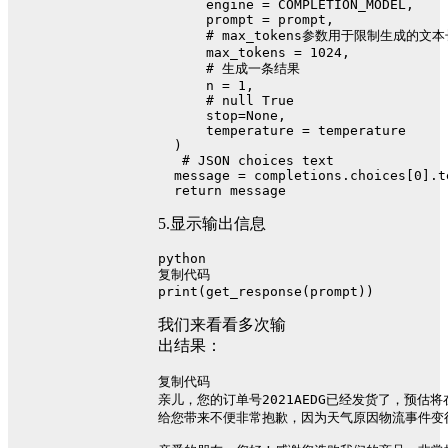
      engine = COMPLETION_MODEL,
      prompt = prompt,
# max_tokens参数用于限制生成的文
      max_tokens = 
1024
,
# 生成一条结果
      n = 
1
,
# null True
      stop=
None
,
      temperature = temperature
  )
# JSON choices text
  message = completions.choices[
0
].t
return
 message
5.显示输出信息
python
复制代码
print
(get_response(prompt))
我们来看看多次输
出结果：
复制代码
亲儿，您的订单号2021AEDG已经发货了，预估
给您带来不便非常抱歉，因为天气原因物流事件变