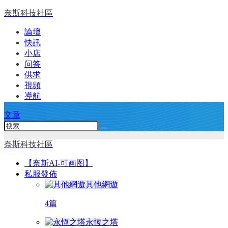
奈斯科技社區
論壇
快訊
小店
问答
供求
視頻
導航
文章
奈斯科技社區
【奈斯AI-可画图】
私服發佈
其他網遊
4篇
永恆之塔