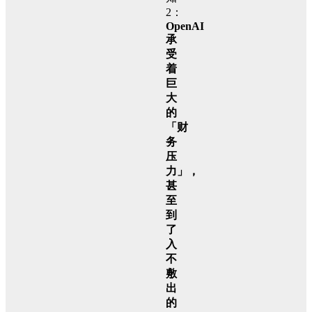
2：
OpenAI
承
受
着
巨
大
的
「财
务
压
力」，
甚
至
到
了
入
不
敷
出
的