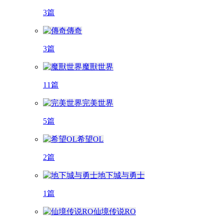
3篇
傳奇
3篇
魔獸世界
11篇
完美世界
5篇
希望OL
2篇
地下城与勇士
1篇
仙境传说RO