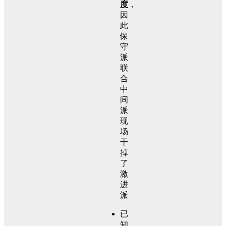
度
，
因
此
保
守
派
联
合
中
间
派
现
场
干
掉
了
激
进
派
已
知