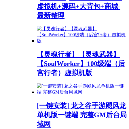
虚拟机+源码+大背包+商城-
最新整理
【灵魂行者】【灵魂武器】
【SoulWorker】100级端（后
宫行者）虚拟机版
[一键安装] 龙之谷手游飓风龙
单机版一键端 完整GM后台局
域网