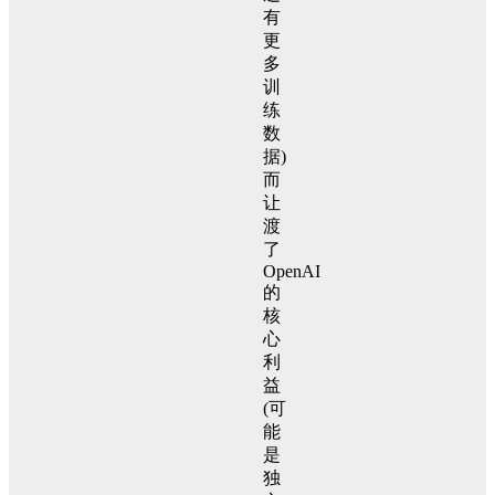
有
更
多
训
练
数
据)
而
让
渡
了
OpenAI
的
核
心
利
益
(可
能
是
独