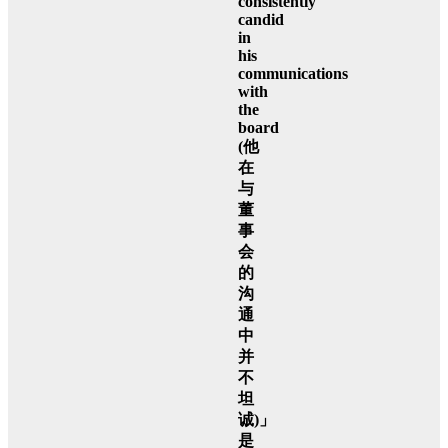
consistently
candid
in
his
communications
with
the
board
(他
在
与
董
事
会
的
沟
通
中
并
不
坦
诚)」
是