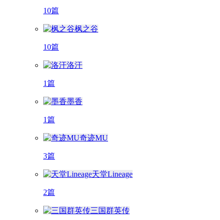
10篇
枫之谷
10篇
洛汗
1篇
墨香
1篇
奇迹MU
3篇
天堂Lineage
2篇
三国群英传