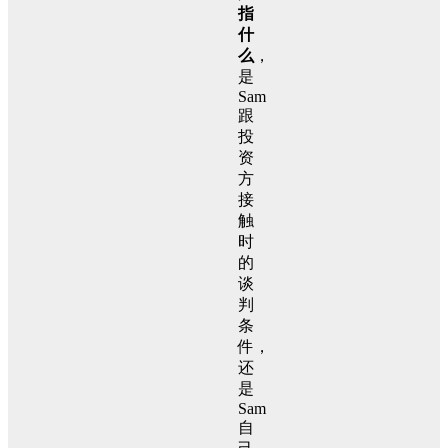
指
什
么
，
是
Sam
跟
投
资
方
接
触
时
的
谈
判
条
件，
还
是
Sam
自