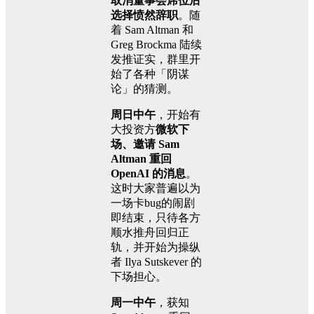
取消董事会席位后
选择愤然辞职
。随
着 Sam Altman 和
Greg Brockma 陆续
发推证实，群里开
始了各种「阴谋
论」的猜测。
周日中午
，开始有
大投资方
微软下
场、邀请 Sam
Altman 重回
OpenAI 的消息
。
这时大家普遍以为
一场卡bug的闹剧
即结束，只待各方
顺水推舟回归正
轨，并开始为操纵
者 Ilya Sutskever 的
下场担心。
周一中午
，获知