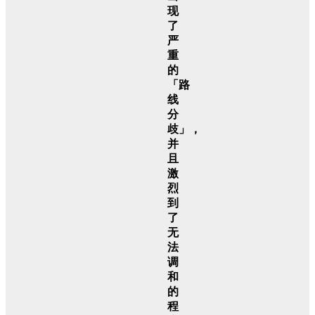
现
了
严
重
的
「路
线
分
歧」，
并
且
激
烈
到
了
无
法
调
和
的
程