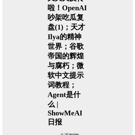
啦！OpenAI
吵架吃瓜复
盘(1)；天才
Ilya的精神
世界；谷歌
帝国的辉煌
与腐朽；微
软中文提示
词教程；
Agent是什
么 |
ShowMeAI
日报