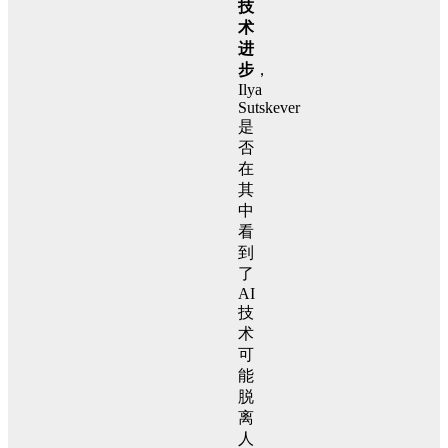
技
术
进
步
，
Ilya
Sutskever
是
否
在
其
中
看
到
了
AI
技
术
可
能
脱
离
人