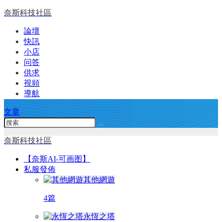
奈斯科技社區
論壇
快訊
小店
问答
供求
視頻
導航
文章
奈斯科技社區
【奈斯AI-可画图】
私服發佈
其他網遊
4篇
永恆之塔