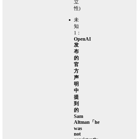
立
性)
未
知
1：
OpenAI
发
布
的
官
方
声
明
中
提
到
的
Sam
Altman「he
was
not