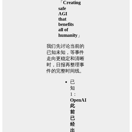
「
Creating
safe
AGI
that
benefits
all of
humanity
」
我们先讨论当前的
已知未知，等事件
走向更稳定和清晰
时，日报再整理事
件的完整时间线。
已
知
1：
OpenAI
此
前
已
经
出