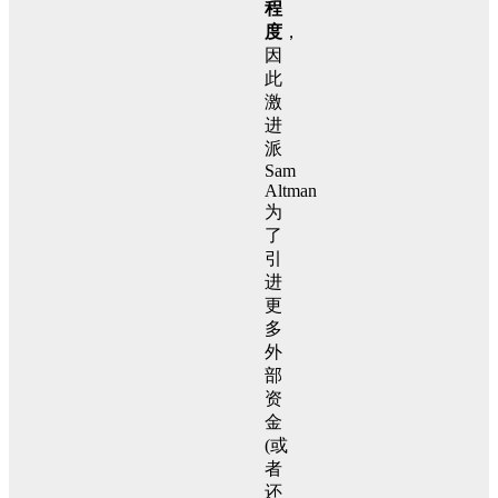
程
度
，
因
此
激
进
派
Sam
Altman
为
了
引
进
更
多
外
部
资
金
(或
者
还