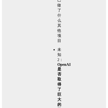
己
做
了
什
么
其
他
项
目
未
知
2：
OpenAI
是
否
取
得
了
巨
大
的