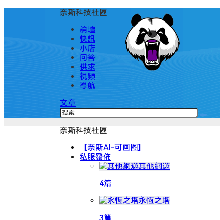
奈斯科技社區
論壇
快訊
小店
问答
供求
視頻
導航
文章
奈斯科技社區
【奈斯AI-可画图】
私服發佈
其他網遊
4篇
永恆之塔
3篇