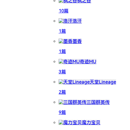
枫之谷
10篇
洛汗
1篇
墨香
1篇
奇迹MU
3篇
天堂Lineage
2篇
三国群英传
9篇
魔力宝贝