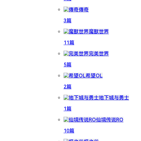
傳奇
3篇
魔獸世界
11篇
完美世界
5篇
希望OL
2篇
地下城与勇士
1篇
仙境传说RO
10篇