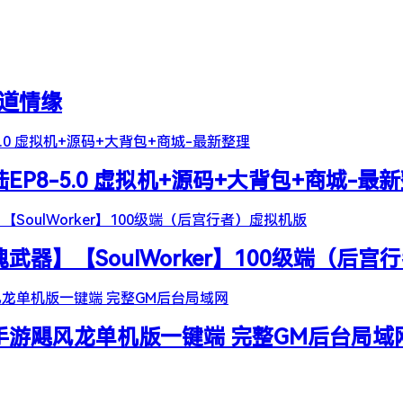
天道情缘
陆EP8-5.0 虚拟机+源码+大背包+商城-最
器】【SoulWorker】100级端（后宫
谷手游飓风龙单机版一键端 完整GM后台局域