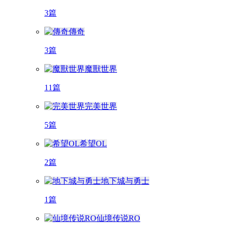
3篇
傳奇
3篇
魔獸世界
11篇
完美世界
5篇
希望OL
2篇
地下城与勇士
1篇
仙境传说RO