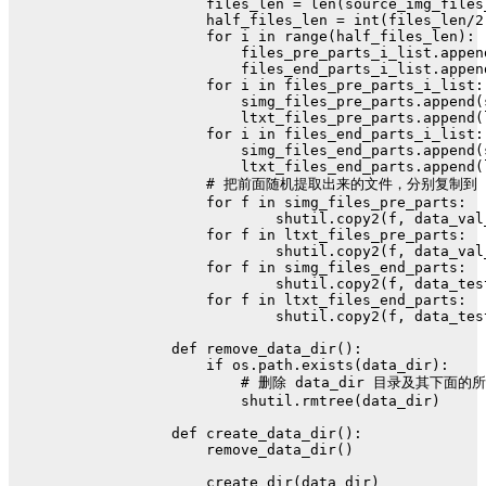
    files_len = 
len
(source_img_files
    half_files_len = 
int
(files_len/
2
for
 i 
in
range
(half_files_len):
        files_pre_parts_i_list.appen
        files_end_parts_i_list.appen
for
 i 
in
 files_pre_parts_i_list:
        simg_files_pre_parts.append(
        ltxt_files_pre_parts.append(
for
 i 
in
 files_end_parts_i_list:
        simg_files_end_parts.append(
        ltxt_files_end_parts.append(
# 把前面随机提取出来的文件，分别复制到 dat
for
 f 
in
 simg_files_pre_parts:
            shutil.copy2(f, data_val
for
 f 
in
 ltxt_files_pre_parts:
            shutil.copy2(f, data_val
for
 f 
in
 simg_files_end_parts:
            shutil.copy2(f, data_tes
for
 f 
in
 ltxt_files_end_parts:
            shutil.copy2(f, data_tes
def
remove_data_dir
():
if
 os.path.exists(data_dir):
# 删除 data_dir 目录及其下面
        shutil.rmtree(data_dir)
def
create_data_dir
():
    remove_data_dir()
    create_dir(data_dir)