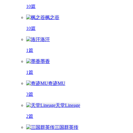
10篇
枫之谷
10篇
洛汗
1篇
墨香
1篇
奇迹MU
3篇
天堂Lineage
2篇
三国群英传