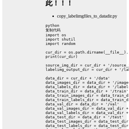
此！！！
copy_labelimgfiles_to_datadir.py
python
复制代码
import
 os
import
 shutil
import
 random
cur_dir = os.path.dirname(__file__).
print
(cur_dir)
source_img_dir = cur_dir + 
'/source_
labelimg_output_dir = cur_dir + 
'/la
data_dir = cur_dir + 
'/data'
data_images_dir = data_dir + 
'/image
data_labels_dir = data_dir + 
'/label
data_train_dir = data_dir + 
'/train'
data_train_images_dir = data_train_d
data_train_labels_dir = data_train_d
data_val_dir = data_dir + 
'/val'
data_val_images_dir = data_val_dir +
data_val_labels_dir = data_val_dir +
data_test_dir = data_dir + 
'/test'
data_test_images_dir = data_test_dir
data_test_labels_dir = data_test_dir