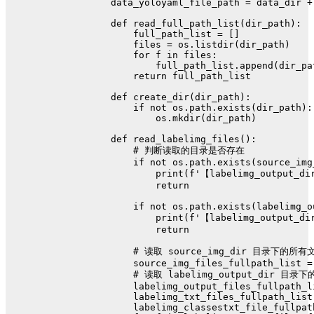
data_yoloyaml_file_path = data_dir +
def
read_full_path_list
(
dir_path
):
    full_path_list = []
    files = os.listdir(dir_path)
for
 f 
in
 files:
        full_path_list.append(dir_pa
return
 full_path_list
def
create_dir
(
dir_path
):
if
not
 os.path.exists(dir_path):
        os.mkdir(dir_path)
def
read_labelimg_files
():
# 判断读取的目录是否存在
if
not
 os.path.exists(source_img
print
(
f'【labelimg_output_di
return
if
not
 os.path.exists(labelimg_o
print
(
f'【labelimg_output_di
return
# 读取 source_img_dir 目录下的所有
    source_img_files_fullpath_list =
# 读取 labelimg_output_dir 目录
    labelimg_output_files_fullpath_l
    labelimg_txt_files_fullpath_list
    labelimg_classestxt_file_fullpat