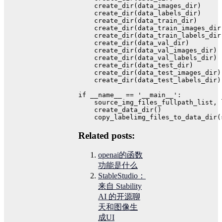
    create_dir(data_images_dir)
    create_dir(data_labels_dir)
    create_dir(data_train_dir)
    create_dir(data_train_images_dir
    create_dir(data_train_labels_dir
    create_dir(data_val_dir)
    create_dir(data_val_images_dir)
    create_dir(data_val_labels_dir)
    create_dir(data_test_dir)
    create_dir(data_test_images_dir)
    create_dir(data_test_labels_dir)
if
 __name__ == 
'__main__'
:
    source_img_files_fullpath_list, 
    create_data_dir()
    copy_labelimg_files_to_data_dir(
Related posts:
openai的函数
功能是什么
StableStudio：
来自 Stability
AI 的开源聊
天和图像生
成UI