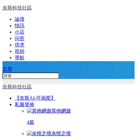
奈斯科技社區
論壇
快訊
小店
问答
供求
視頻
導航
文章
奈斯科技社區
【奈斯AI-可画图】
私服發佈
其他網遊
4篇
永恆之塔