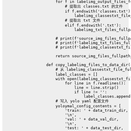
for
 f 
in
 labelimg_output_files_f
# 提取出 classes.txt 的文件
if
 f.endswith(
'classes.txt'
)
            labelimg_classestxt_file
# 提取出 txt 文件
elif
 f.endswith(
'.txt'
):
            labelimg_txt_files_fullp
# print(f'source_img_files_fullp
# print(f'labelimg_txt_files_ful
# print(f'labelimg_classestxt_fi
return
 source_img_files_fullpath
def
copy_labelimg_files_to_data_dir
(
# 从 labelimg_classestxt_file
    label_classes = []
with
open
(labelimg_classestxt_fi
for
 line 
in
 f.readlines():
            line = line.strip()
if
 line != 
''
:
                label_classes.append
# 写入 yolo yaml 配置文件
    yoloymal_config_contents = [
'train: '
 + data_train_dir,
'\n'
,
'val: '
 + data_val_dir,
'\n'
,
'test: '
 + data_test_dir,