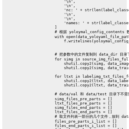
'\n'
,
'\n'
,
'nc: '
 + 
str
(
len
(label_class
'\n'
,
'\n'
,
'names: '
 + 
str
(label_classe
    ]
# 根据 yoloymal_config_content
with
open
(data_yoloyaml_file_pat
        f.writelines(yoloymal_config
# 把参数中的文件复制到 data_dir 目
for
 simg 
in
 source_img_files_ful
        shutil.copy2(simg, data_imag
        shutil.copy2(simg, data_trai
for
 ltxt 
in
 labelimg_txt_files_f
        shutil.copy2(ltxt, data_labe
        shutil.copy2(ltxt, data_trai
# data/val 和 data/test 
    simg_files_pre_parts = []
    ltxt_files_pre_parts = []
    simg_files_end_parts = []
    ltxt_files_end_parts = []
# 取文件列表一部分的几个文件，放到 data/
    files_pre_parts_i_list = []
    files_end_parts_i_list = []