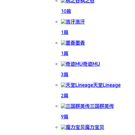
枫之谷
10篇
洛汗
1篇
墨香
1篇
奇迹MU
3篇
天堂Lineage
2篇
三国群英传
9篇
魔力宝贝