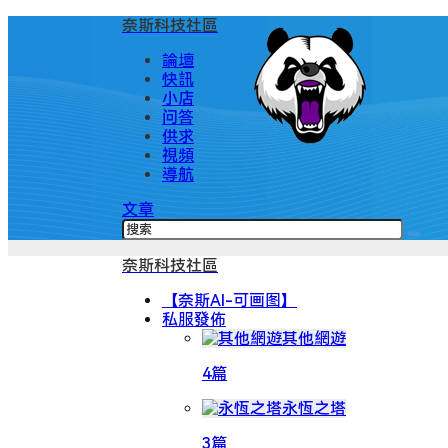
奈斯科技社區
論壇
快訊
小店
问答
供求
視頻
導航
文章
奈斯科技社區
【奈斯AI-可画图】
私服發佈
其他網遊
4篇
永恆之塔
3篇