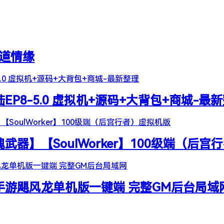
天道情缘
陆EP8-5.0 虚拟机+源码+大背包+商城-最
器】【SoulWorker】100级端（后宫
谷手游飓风龙单机版一键端 完整GM后台局域