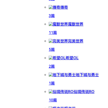
傳奇
3篇
魔獸世界
11篇
完美世界
5篇
希望OL
2篇
地下城与勇士
1篇
仙境传说RO
10篇