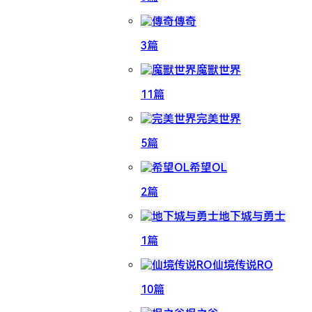
傳奇
3篇
魔獸世界
11篇
完美世界
5篇
希望OL
2篇
地下城与勇士
1篇
仙境传说RO
10篇