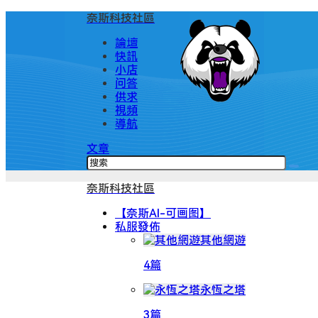
奈斯科技社區
論壇
快訊
小店
问答
供求
視頻
導航
文章
奈斯科技社區
【奈斯AI-可画图】
私服發佈
其他網遊
4篇
永恆之塔
3篇