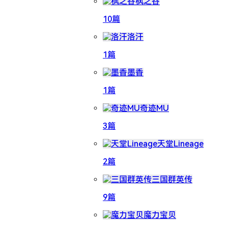
枫之谷
10篇
洛汗
1篇
墨香
1篇
奇迹MU
3篇
天堂Lineage
2篇
三国群英传
9篇
魔力宝贝