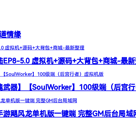
天道情缘
陆EP8-5.0 虚拟机+源码+大背包+商城-最
器】【SoulWorker】100级端（后宫
谷手游飓风龙单机版一键端 完整GM后台局域