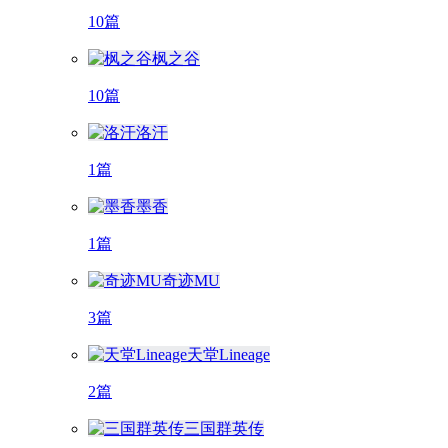
10篇
枫之谷
10篇
洛汗
1篇
墨香
1篇
奇迹MU
3篇
天堂Lineage
2篇
三国群英传