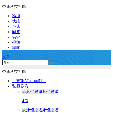
奈斯科技社區
論壇
快訊
小店
问答
供求
視頻
導航
文章
奈斯科技社區
【奈斯AI-可画图】
私服發佈
其他網遊
4篇
永恆之塔