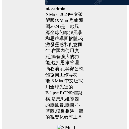
niceadmin
XMind 2024中文破
解版(XMind思維導
圖2024)是一款風
靡全球的頭腦風暴
和思維導圖軟體,為
激發靈感和創意而
生.在國內使用廣
泛,擁有強大的功
能,包括思維管理,
商務演示,與辦公軟
體協同工作等功
能.XMind中文版採
用全球先進的
Eclipse RCP軟體架
構,是集思維導圖.
頭腦風暴,腦圖,心
智圖,模板相簿一體
的視覺化效率工具.