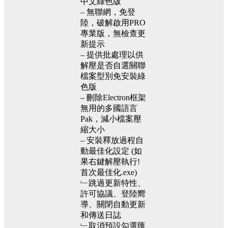
中文綠色版
– 無聯網，免登
陸，破解啟用PRO
專業版，無檢查更
新提示
– 提供批處理以供
解壓是否自選關聯
檔案型別免安裝綠
色版
– 刪除Electron框架
無用的多國語言
Pak，減小檔案壓
縮大小
– 安裝釋放過程自
動最佳化設定 (如
果右鍵解壓執行!
首次最佳化.exe)
﹂跳過更新特性、
許可協議、登陸嚮
導、關閉自動更新
和傳送日誌
﹂取消預設勾選匯