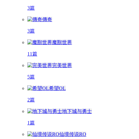
3篇
傳奇
3篇
魔獸世界
11篇
完美世界
5篇
希望OL
2篇
地下城与勇士
1篇
仙境传说RO