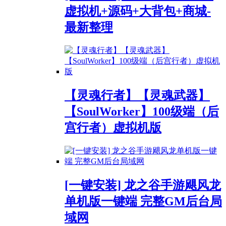
虚拟机+源码+大背包+商城-
最新整理
【灵魂行者】【灵魂武器】
【SoulWorker】100级端（后
宫行者）虚拟机版
[一键安装] 龙之谷手游飓风龙
单机版一键端 完整GM后台局
域网