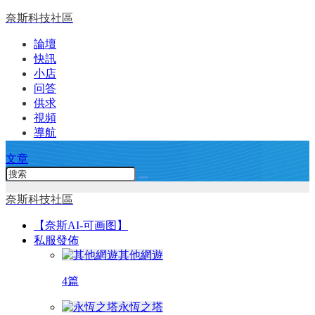
奈斯科技社區
論壇
快訊
小店
问答
供求
視頻
導航
文章
奈斯科技社區
【奈斯AI-可画图】
私服發佈
其他網遊
4篇
永恆之塔