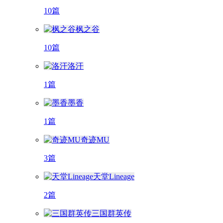
10篇
枫之谷
10篇
洛汗
1篇
墨香
1篇
奇迹MU
3篇
天堂Lineage
2篇
三国群英传