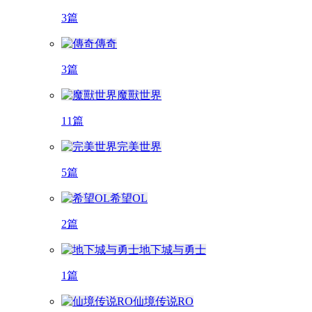
3篇
傳奇
3篇
魔獸世界
11篇
完美世界
5篇
希望OL
2篇
地下城与勇士
1篇
仙境传说RO