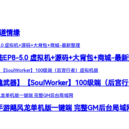
天道情缘
陆EP8-5.0 虚拟机+源码+大背包+商城-最
器】【SoulWorker】100级端（后宫
谷手游飓风龙单机版一键端 完整GM后台局域