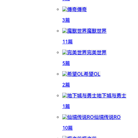
傳奇
3篇
魔獸世界
11篇
完美世界
5篇
希望OL
2篇
地下城与勇士
1篇
仙境传说RO
10篇