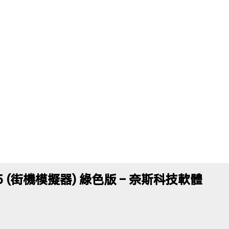
1.65 (街機模擬器) 綠色版 – 奈斯科技軟體