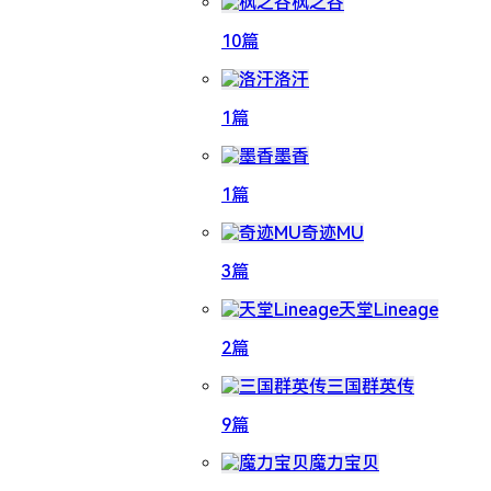
枫之谷
10篇
洛汗
1篇
墨香
1篇
奇迹MU
3篇
天堂Lineage
2篇
三国群英传
9篇
魔力宝贝