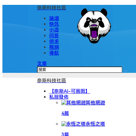
奈斯科技社區
論壇
快訊
小店
问答
供求
視頻
導航
文章
奈斯科技社區
【奈斯AI-可画图】
私服發佈
其他網遊
4篇
永恆之塔
3篇