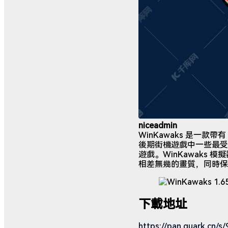
niceadmin
WinKawaks 是一款帶有 
後期街機遊戲中一些最受
遊戲。WinKawak
相差無幾的畫質，同時保
下載地址
https://pan.quark.cn/