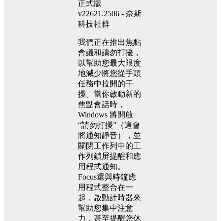
我們正在推出焦點
會議和請勿打擾，
以幫助您最大限度
地減少將您從手頭
任務中拉開的干
擾。當你啟動新的
焦點會話時，
Windows 將開啟
“請勿打擾”（這會
將通知靜音），並
關閉工作列中的工
作列鎖屏提醒和應
用程式通知。
Focus還與時鐘應
用程式整合在一
起，啟動計時器來
幫助您集中注意
力，甚至提醒您休