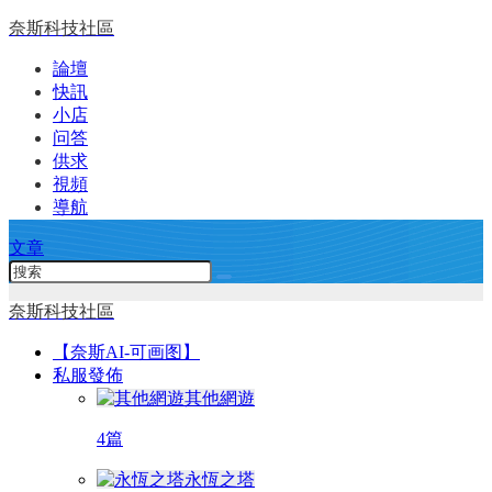
奈斯科技社區
論壇
快訊
小店
问答
供求
視頻
導航
文章
奈斯科技社區
【奈斯AI-可画图】
私服發佈
其他網遊
4篇
永恆之塔