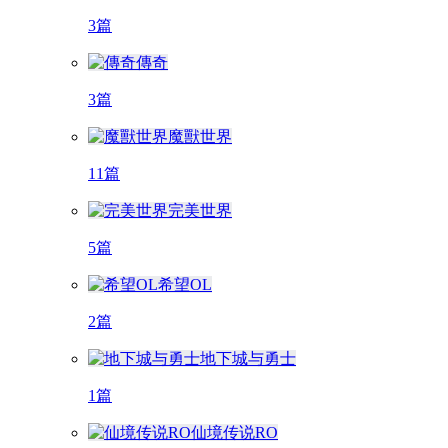
3篇
傳奇
3篇
魔獸世界
11篇
完美世界
5篇
希望OL
2篇
地下城与勇士
1篇
仙境传说RO