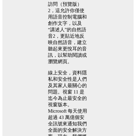
訪問（預覽版）
2，這允許你僅使
用語音控制電腦和
創作文字，以及
“講述人”的自然語
音2，更貼近地反
映自然語音，建立
聽起來更悅耳的音
訊，以幫助閱讀或
瀏覽網頁。
線上安全，資料隱
私和安全性是人們
及其家人最關心的
問題。視窗 11 是
迄今為止最安全的
視窗版本。
Microsoft 每天使用
超過 43 萬億個安
全訊號來通知我們
全面的安全解決方