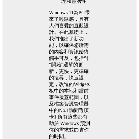
理和靈活性
Windows 11為PC帶
來了輕鬆感，具有
人們喜愛的直觀設
計。在此基礎上，
我們推出了新功
能，以確保您所需
的內容和資訊始終
觸手可及，包括對
“開始”選單的更
新，更快，更準確
的搜尋，快速設
定，改進的Widgets
板中的本地和當前
事件覆蓋範圍，以
及檔案資源管理器
中的No.1詢問選項
卡1.所有這些都有
助於 Windows 預測
你的需求並節省你
的時間。