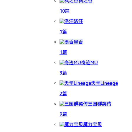
枫之谷
10篇
洛汗
1篇
墨香
1篇
奇迹MU
3篇
天堂Lineage
2篇
三国群英传
9篇
魔力宝贝