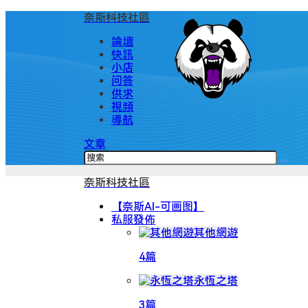
奈斯科技社區
論壇
快訊
小店
问答
供求
視頻
導航
文章
奈斯科技社區
【奈斯AI-可画图】
私服發佈
其他網遊
4篇
永恆之塔
3篇