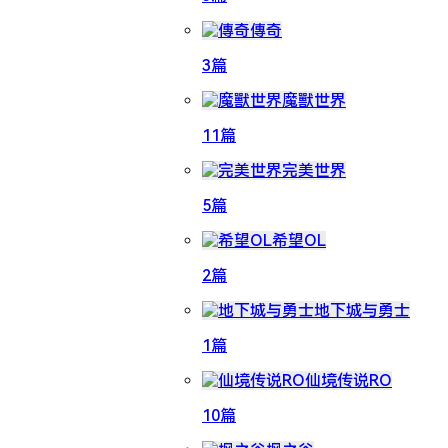
傳奇
3篇
魔獸世界
11篇
完美世界
5篇
希望OL
2篇
地下城与勇士
1篇
仙境传说RO
10篇