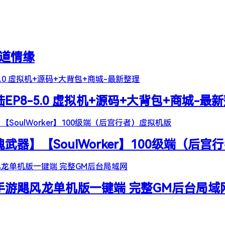
天道情缘
陆EP8-5.0 虚拟机+源码+大背包+商城-最
器】【SoulWorker】100级端（后宫
谷手游飓风龙单机版一键端 完整GM后台局域