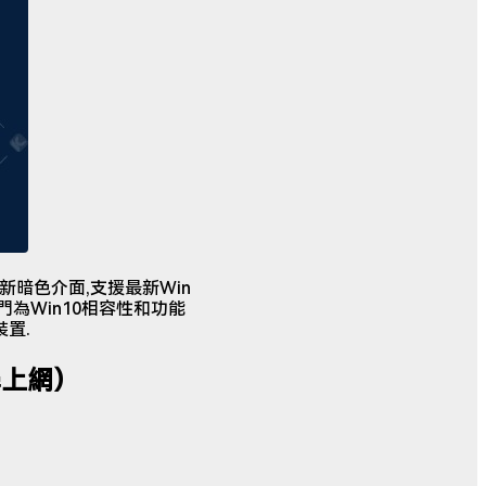
了全新暗色介面,支援最新Win
後專門為Win10相容性和功能
裝置.
學上網）