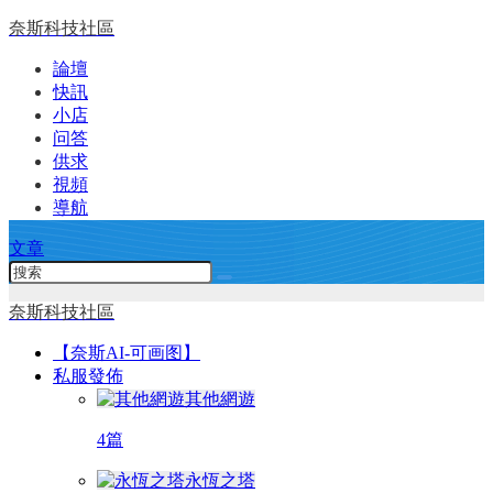
奈斯科技社區
論壇
快訊
小店
问答
供求
視頻
導航
文章
奈斯科技社區
【奈斯AI-可画图】
私服發佈
其他網遊
4篇
永恆之塔