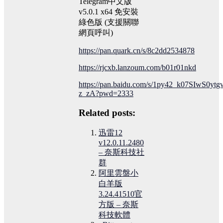
Telegram中文版
v5.0.1 x64 免安裝
綠色版 (支援關聯
網頁呼叫)
https://pan.quark.cn/s/8c2dd2534878
https://rjcxb.lanzoum.com/b01r01nkd
https://pan.baidu.com/s/1py42_k07SIwS0ytg
z_zA?pwd=2333
Related posts:
迅雷12
v12.0.11.2480
– 奈斯科技社
群
阿里雲盤小
白羊版
3.24.41510官
方版 – 奈斯
科技軟體