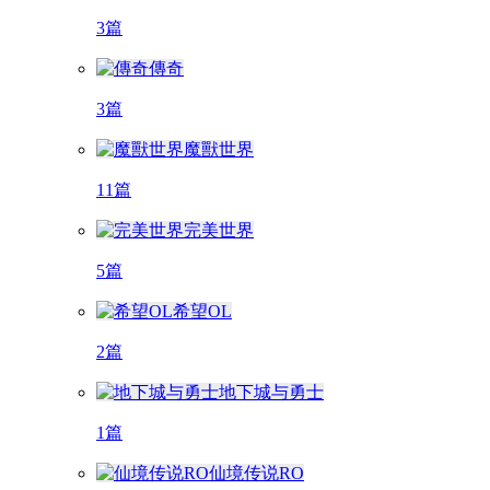
3篇
傳奇
3篇
魔獸世界
11篇
完美世界
5篇
希望OL
2篇
地下城与勇士
1篇
仙境传说RO