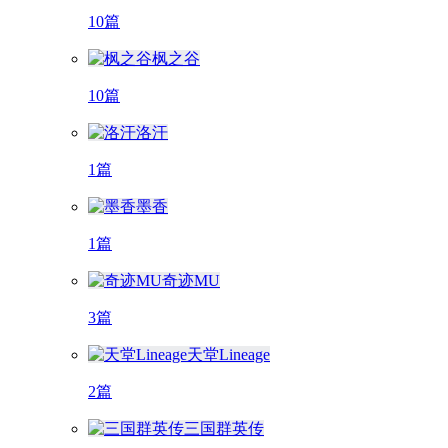
10篇
枫之谷
10篇
洛汗
1篇
墨香
1篇
奇迹MU
3篇
天堂Lineage
2篇
三国群英传