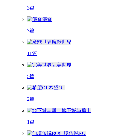
3篇
傳奇
3篇
魔獸世界
11篇
完美世界
5篇
希望OL
2篇
地下城与勇士
1篇
仙境传说RO