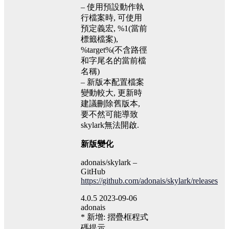
– 使用預設動作執
行檔案時, 可使用
預定義宏, %1(當前
標籤檔案),
%target%(不含路徑
和字尾名的當前檔
名稱)
– 新版本配置檔案
變動較大, 更新時
建議刪除舊版本,
要不然可能導致
skylark無法開啟.
新版變化
adonais/skylark –
GitHub
https://github.com/adonais/skylark/releases
4.0.5 2023-09-06
adonais
* 新增: 摺疊框程式
碼提示