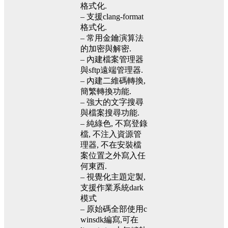
格式化.
– 支援clang-format
格式化.
– 常用金鑰演算法
的加密與解密.
– 內建檔案管理器
與sftp遠端管理器.
– 內建二維碼轉換,
簡繁轉換功能.
– 強大的文字搜尋
與檔案搜尋功能.
– 純綠色, 不寫登錄
檔, 不注入資源管
理器, 不在安裝檔
案位置之外寫入任
何東西.
– 視覺化主題定製,
支援作業系統dark
模式
– 原始碼全部使用c
winsdk編寫,可在