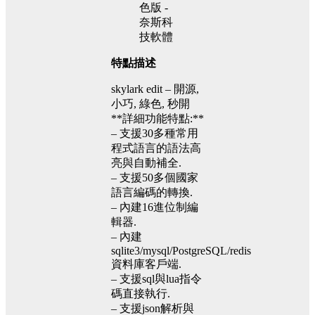
特點描述
skylark edit – 開源,
小巧, 綠色, 秒開
**詳細功能特點:**
– 支援30多種常用
程式語言的語法高
亮與自動補全.
– 支援50多個國家
語言編碼的轉換.
– 內建16進位制編
輯器.
– 內建
sqlite3/mysql/PostgreSQL/redis
資料庫客戶端.
– 支援sql與lua指令
碼直接執行.
– 支援json解析與