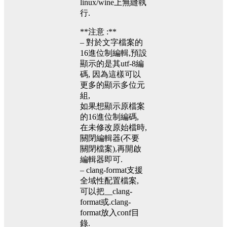
linux/wine上無縫執
行.
**注意 :**
– 對於文字檔案的
16進位制編輯,預設
顯示的是其utf-8編
碼, 因為這樣可以
更多的顯示多位元
組,
如果想顯示原檔案
的16進位制編碼,
在未修改原始檔時,
關閉編輯器(不要
關閉檔案),再開啟
編輯器即可.
– clang-format支援
全域性配置檔案,
可以把__clang-
format或.clang-
format放入conf目
錄.