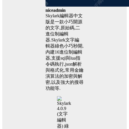
niceadmin
Skylark編輯器中文
版是一款小巧開源
的文字,原始碼,二
進位制編輯
器.Skylark文字編
輯器綠色小巧秒開,
內建16進位制編輯
器,支援sql與lua指
令碼執行,json解析
與格式化,常用金鑰
演算法的加密與解
密,以及強大的搜尋
功能等.