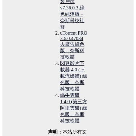
客戶端
v7.36.0.3 綠
色純淨版 –
奈斯科技社
群
uTorrent PRO
3.6.0.47084
去廣告綠色
版 – 奈斯科
技軟體
閃豆影片下
載器 4.0 (下
載流媒體) 綠
色版 – 奈斯
科技軟體
蝸牛雲盤
1.4.0 (第三方
阿里雲盤) 綠
色版 – 奈斯
科技軟體
声明：
本站所有文