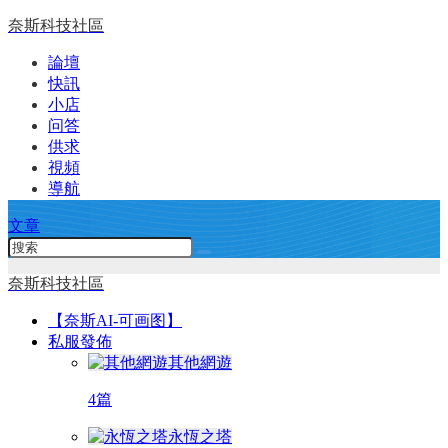
奈斯科技社區
論壇
快訊
小店
问答
供求
視頻
導航
文章
奈斯科技社區
【奈斯AI-可画图】
私服發佈
其他網遊
4篇
永恆之塔