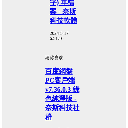
字) 單檔
案 - 奈斯
科技軟體
2024-5-17
6:51:16
猜你喜欢
百度網盤
PC客戶端
v7.36.0.3 綠
色純淨版 -
奈斯科技社
群