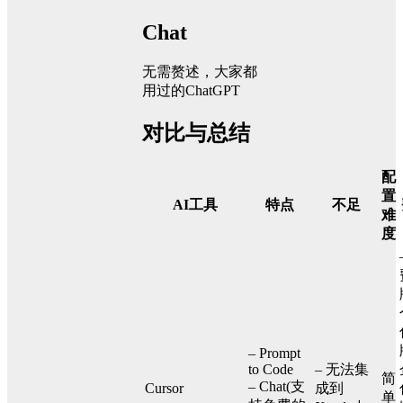
Chat
无需赘述，大家都
用过的ChatGPT
对比与总结
配
置
AI工具
特点
不足
难
度
– Prompt
to Code
– 无法集
简
– Chat(支
Cursor
成到
单