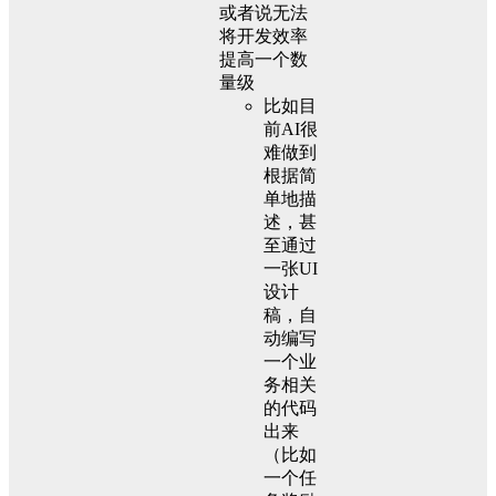
或者说无法
将开发效率
提高一个数
量级
比如目
前AI很
难做到
根据简
单地描
述，甚
至通过
一张UI
设计
稿，自
动编写
一个业
务相关
的代码
出来
（比如
一个任