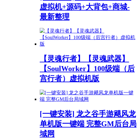
虚拟机+源码+大背包+商城-
最新整理
【灵魂行者】【灵魂武器】
【SoulWorker】100级端（后
宫行者）虚拟机版
[一键安装] 龙之谷手游飓风龙
单机版一键端 完整GM后台局
域网