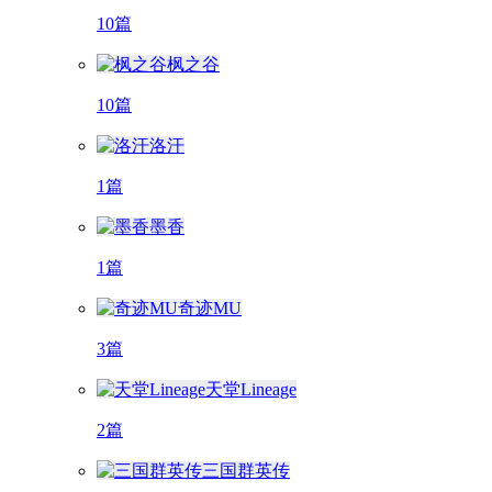
10篇
枫之谷
10篇
洛汗
1篇
墨香
1篇
奇迹MU
3篇
天堂Lineage
2篇
三国群英传