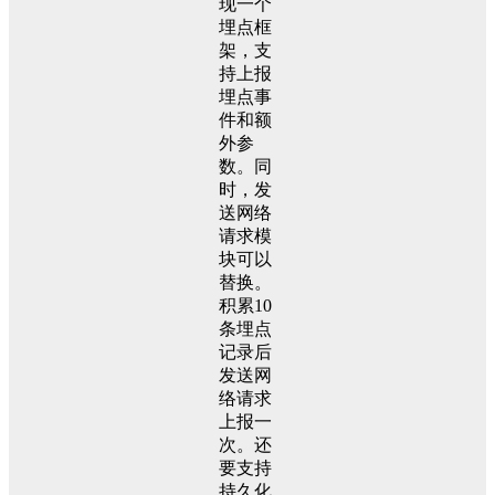
现一个
埋点框
架，支
持上报
埋点事
件和额
外参
数。同
时，发
送网络
请求模
块可以
替换。
积累10
条埋点
记录后
发送网
络请求
上报一
次。还
要支持
持久化