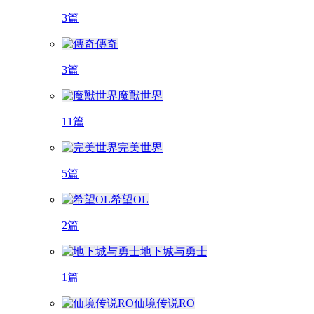
3篇
傳奇
3篇
魔獸世界
11篇
完美世界
5篇
希望OL
2篇
地下城与勇士
1篇
仙境传说RO