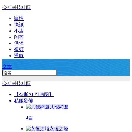
奈斯科技社區
論壇
快訊
小店
问答
供求
視頻
導航
文章
奈斯科技社區
【奈斯AI-可画图】
私服發佈
其他網遊
4篇
永恆之塔