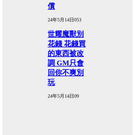
償
24年5月14日
0
53
世耀魔獸別
花錢 花錢買
的東西被改
調 GM只會
回你不爽別
玩
24年5月14日
0
9