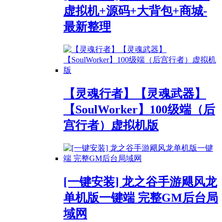
虚拟机+源码+大背包+商城-
最新整理
【灵魂行者】【灵魂武器】
【SoulWorker】100级端（后
宫行者）虚拟机版
[一键安装] 龙之谷手游飓风龙
单机版一键端 完整GM后台局
域网