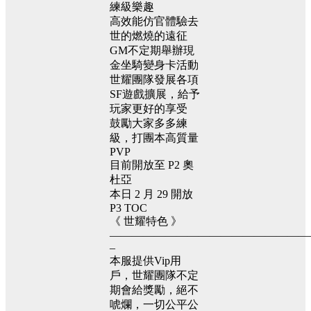
練級樂趣
高效能仿官體驗去
世的燃燒的遠征
GM不定期舉辦現
金坐騎變身卡活動
世耀團隊發展各項
SF遊戲擴展，給予
玩家更好的享受
鼓勵大家多多練
級，打團本高質量
PVP
目前開放至 P2 奧
杜亞
本日 2 月 29 開放
P3 TOC
《 世耀特色 》
——————————————————
–
本服提供Vip用
戶，世耀團隊不定
期會給獎勵，絕不
唬爛，一切公平公