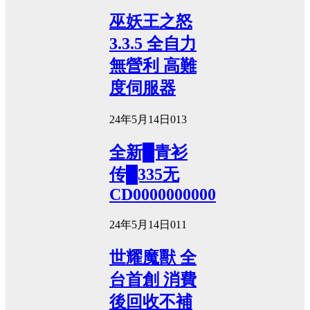
巫妖王之怒
3.3.5 全自力
無營利 高難
度伺服器
24年5月14日
0
13
全新█青衫
传█335无
CD0000000000
24年5月14日
0
11
世耀魔獸 全
台首創 消費
後回收不補