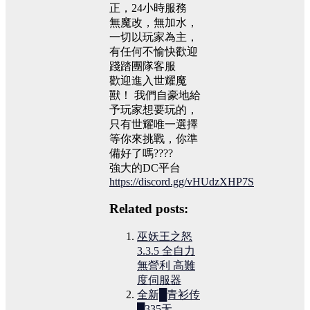
正，24小時服務
無魔改，無加水，
一切以玩家為主，
有任何不愉快歡迎
踐踏團隊客服
歡迎進入世耀魔
獸！ 我們自豪地給
予玩家想要玩的，
只有世耀唯一選擇
等你來挑戰，你準
備好了嗎????
強大的DC平台
https://discord.gg/vHUdzXHP7S
Related posts:
巫妖王之怒
3.3.5 全自力
無營利 高難
度伺服器
全新█青衫传
█335无