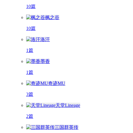
10篇
枫之谷
10篇
洛汗
1篇
墨香
1篇
奇迹MU
3篇
天堂Lineage
2篇
三国群英传