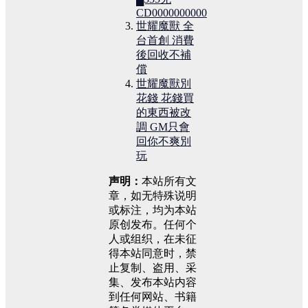
CD0000000000
世耀魔獸 全
台首創 消費
後回收不補
償
世耀魔獸別
花錢 花錢買
的東西被改
調 GM只會
回你不爽別
玩
声明：
本站所有文
章，如无特殊说明
或标注，均为本站
原创发布。任何个
人或组织，在未征
得本站同意时，禁
止复制、盗用、采
集、发布本站内容
到任何网站、书籍