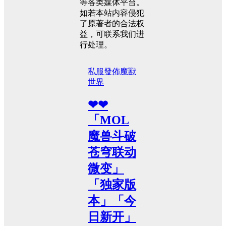
等各类媒体平台。
如若本站内容侵犯
了原著者的合法权
益，可联系我们进
行处理。
私服發佈
魔獸
世界
❤❤
「MOL
魔兽斗破
苍穹联动
微变」
「独家版
本」「今
日新开」