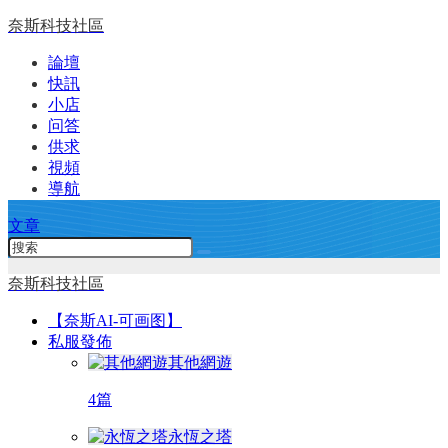
奈斯科技社區
論壇
快訊
小店
问答
供求
視頻
導航
文章
奈斯科技社區
【奈斯AI-可画图】
私服發佈
其他網遊
4篇
永恆之塔