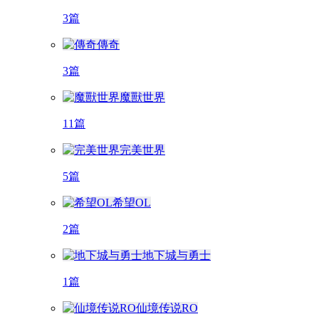
3篇
傳奇
3篇
魔獸世界
11篇
完美世界
5篇
希望OL
2篇
地下城与勇士
1篇
仙境传说RO