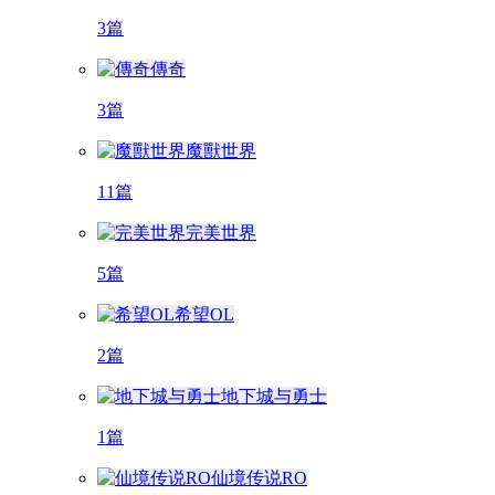
3篇
傳奇
3篇
魔獸世界
11篇
完美世界
5篇
希望OL
2篇
地下城与勇士
1篇
仙境传说RO