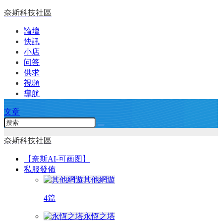
奈斯科技社區
論壇
快訊
小店
问答
供求
視頻
導航
文章
奈斯科技社區
【奈斯AI-可画图】
私服發佈
其他網遊
4篇
永恆之塔