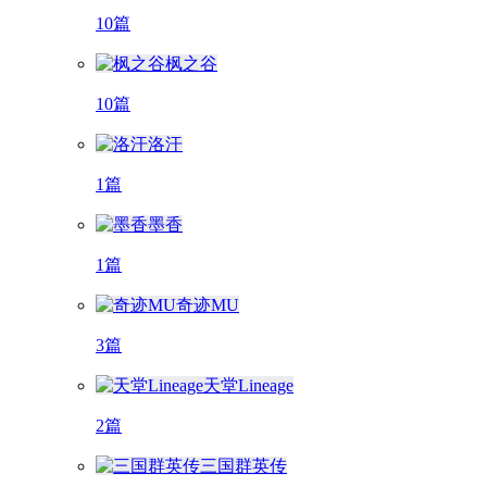
10篇
枫之谷
10篇
洛汗
1篇
墨香
1篇
奇迹MU
3篇
天堂Lineage
2篇
三国群英传