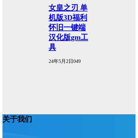
女皇之刃 单
机版3D福利
怀旧一键端
汉化版gm工
具
24年5月2日
0
49
关于我们