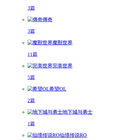
3篇
傳奇
3篇
魔獸世界
11篇
完美世界
5篇
希望OL
2篇
地下城与勇士
1篇
仙境传说RO