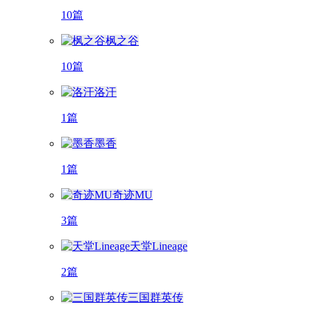
10篇
枫之谷
10篇
洛汗
1篇
墨香
1篇
奇迹MU
3篇
天堂Lineage
2篇
三国群英传