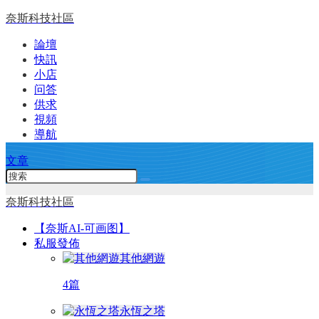
奈斯科技社區
論壇
快訊
小店
问答
供求
視頻
導航
文章
奈斯科技社區
【奈斯AI-可画图】
私服發佈
其他網遊
4篇
永恆之塔