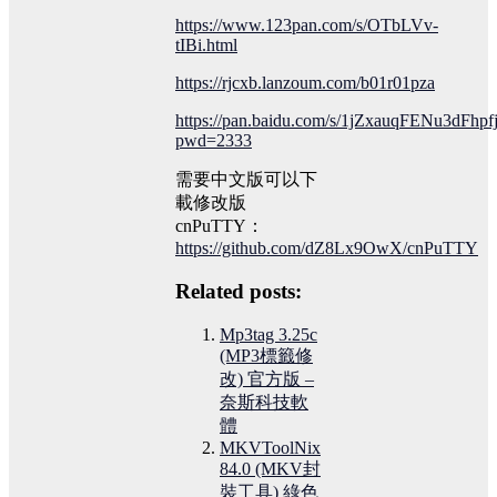
https://www.123pan.com/s/OTbLVv-
tIBi.html
https://rjcxb.lanzoum.com/b01r01pza
https://pan.baidu.com/s/1jZxauqFENu3dFhp
pwd=2333
需要中文版可以下
載修改版
cnPuTTY：
https://github.com/dZ8Lx9OwX/cnPuTTY
Related posts:
Mp3tag 3.25c
(MP3標籤修
改) 官方版 –
奈斯科技軟
體
MKVToolNix
84.0 (MKV封
裝工具) 綠色