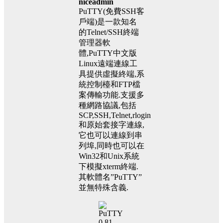
niceadmin
PuTTY(免費SSH客
戶端)是一款知名
的Telnet/SSH終端
管理器軟
體,PuTTY中文版
Linux遠端連線工
具提供虛擬終端,系
統控制檯和FTP檔
案傳輸功能.支援多
種網路協議,包括
SCP,SSH,Telnet,rlogin
和原始套接字連線,
它也可以連線到串
列埠,同時也可以在
Win32和Unix系統
下模擬xterm終端.
其軟體名”PuTTY”
並無特殊含義.