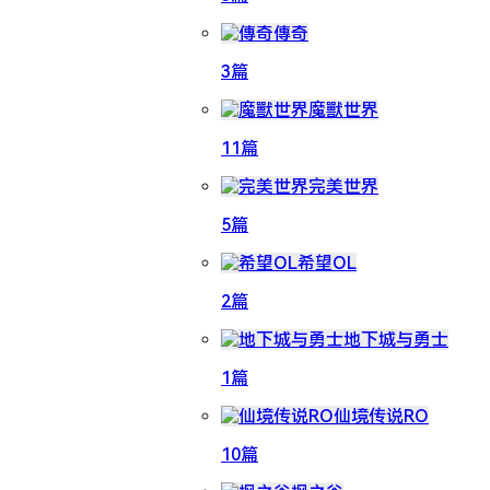
傳奇
3篇
魔獸世界
11篇
完美世界
5篇
希望OL
2篇
地下城与勇士
1篇
仙境传说RO
10篇