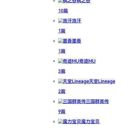
枫之谷
10篇
洛汗
1篇
墨香
1篇
奇迹MU
3篇
天堂Lineage
2篇
三国群英传
9篇
魔力宝贝