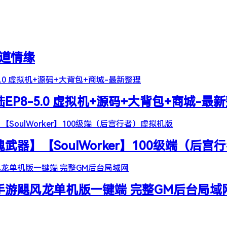
天道情缘
陆EP8-5.0 虚拟机+源码+大背包+商城-最
器】【SoulWorker】100级端（后宫
谷手游飓风龙单机版一键端 完整GM后台局域