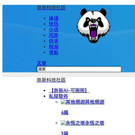
奈斯科技社區
論壇
快訊
小店
问答
供求
視頻
導航
文章
奈斯科技社區
【奈斯AI-可画图】
私服發佈
其他網遊
4篇
永恆之塔
3篇