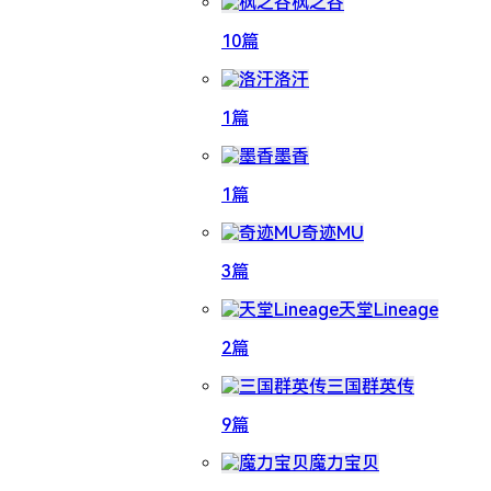
枫之谷
10篇
洛汗
1篇
墨香
1篇
奇迹MU
3篇
天堂Lineage
2篇
三国群英传
9篇
魔力宝贝