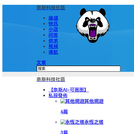
奈斯科技社區
論壇
快訊
小店
问答
供求
視頻
導航
文章
奈斯科技社區
【奈斯AI-可画图】
私服發佈
其他網遊
4篇
永恆之塔
3篇