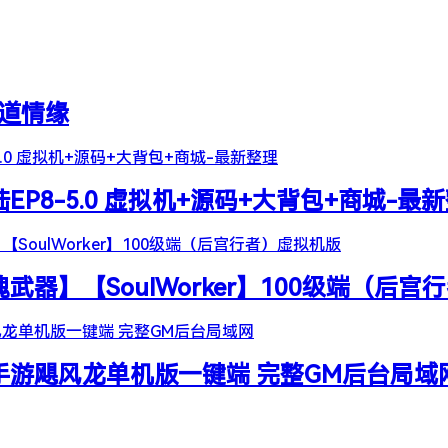
天道情缘
陆EP8-5.0 虚拟机+源码+大背包+商城-最
器】【SoulWorker】100级端（后宫
谷手游飓风龙单机版一键端 完整GM后台局域