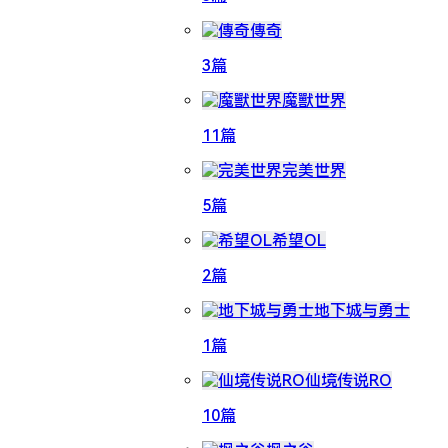
傳奇
3篇
魔獸世界
11篇
完美世界
5篇
希望OL
2篇
地下城与勇士
1篇
仙境传说RO
10篇