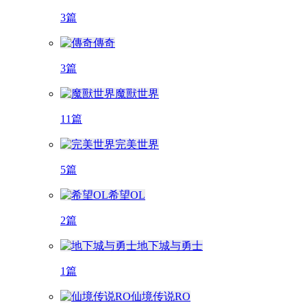
3篇
傳奇
3篇
魔獸世界
11篇
完美世界
5篇
希望OL
2篇
地下城与勇士
1篇
仙境传说RO