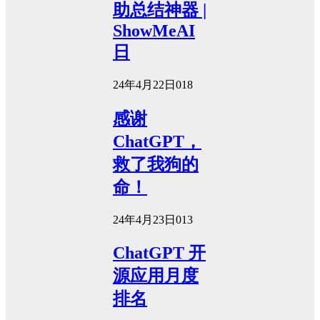
助总结神器 |
ShowMeAI
日
24年4月22日
0
18
感谢
ChatGPT，
救了我狗的
命！
24年4月23日
0
13
ChatGPT 开
源应用月度
排名