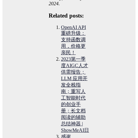
2024.
Related posts:
OpenAI API
重磅升级：
支持函数调
用，价格更
亲民！
2023第一季
度AIGC人才
供需报告；
LLM 应用开
发全栈指
南；重写人
工智能时代
的创业手
册；长文档
阅读的辅助
总结神器 |
ShowMeAI日
感谢