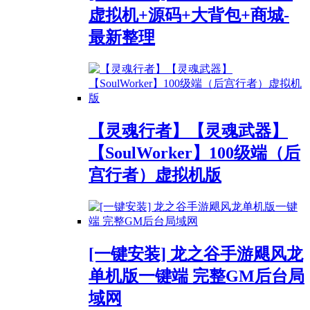
虚拟机+源码+大背包+商城-
最新整理
【灵魂行者】【灵魂武器】
【SoulWorker】100级端（后
宫行者）虚拟机版
[一键安装] 龙之谷手游飓风龙
单机版一键端 完整GM后台局
域网