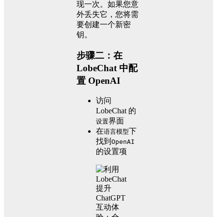
现一次。如果您意
外丢失它，您将需
要创建一个新密
钥。
步骤二：在
LobeChat 中配
置 OpenAI
访问
LobeChat 的
界面
设置
在
下
语言模型
找到
OpenAI
的设置项