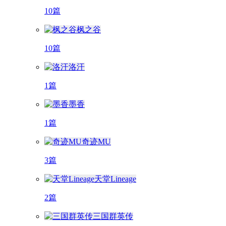
10篇
枫之谷
10篇
洛汗
1篇
墨香
1篇
奇迹MU
3篇
天堂Lineage
2篇
三国群英传