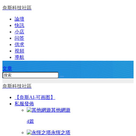
奈斯科技社區
論壇
快訊
小店
问答
供求
視頻
導航
文章
奈斯科技社區
【奈斯AI-可画图】
私服發佈
其他網遊
4篇
永恆之塔