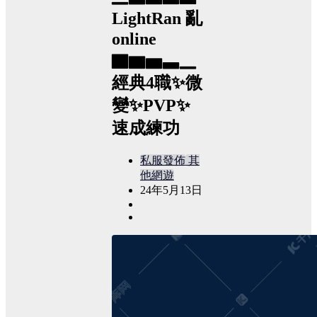
LightRan 亂
online
▇▆▅▃▁
經典4職✨微
變✨PVP✨
速成練功
私服發佈
其
他網遊
24年5月13日