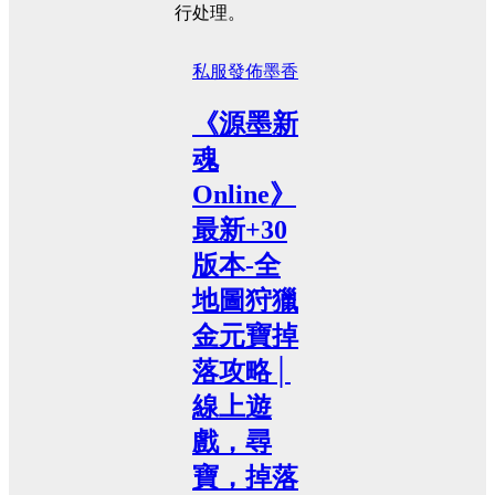
行处理。
私服發佈
墨香
《源墨新
魂
Online》
最新+30
版本-全
地圖狩獵
金元寶掉
落攻略│
線上遊
戲，尋
寶，掉落