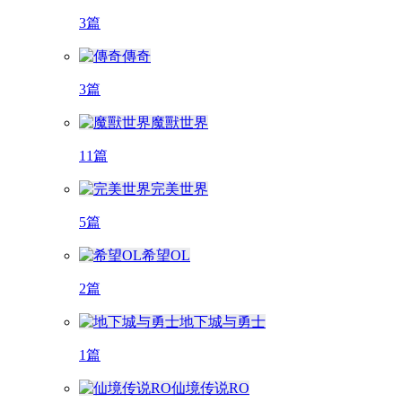
3篇
傳奇
3篇
魔獸世界
11篇
完美世界
5篇
希望OL
2篇
地下城与勇士
1篇
仙境传说RO