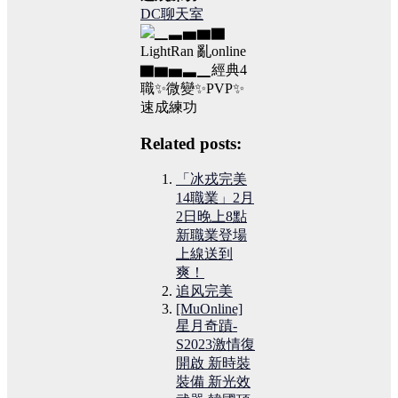
DC聊天室
Related posts:
「冰戎完美
14職業」2月
2日晚上8點
新職業登場
上線送到
爽！
追风完美
[MuOnline]
星月奇蹟-
S2023激情復
開啟 新時裝
裝備 新光效