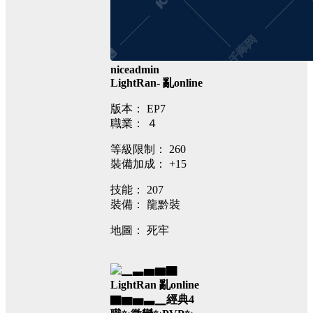
niceadmin
LightRan-
亂online
版本：
EP7
職業：
４
等級限制：
260
裝備加成：
+15
技能：
207
裝備：
龍黔裝
地圖：
死牢