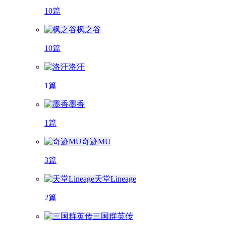
10篇
枫之谷
10篇
洛汗
1篇
墨香
1篇
奇迹MU
3篇
天堂Lineage
2篇
三国群英传