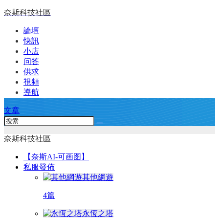
奈斯科技社區
論壇
快訊
小店
问答
供求
視頻
導航
文章
奈斯科技社區
【奈斯AI-可画图】
私服發佈
其他網遊
4篇
永恆之塔