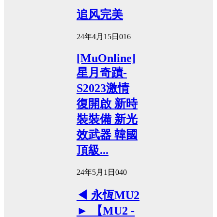
追风完美
24年4月15日
0
16
[MuOnline]
星月奇蹟-
S2023激情
復開啟 新時
裝裝備 新光
效武器 韓國
頂級...
24年5月1日
0
40
◀ 永恆MU2
► 【MU2 -