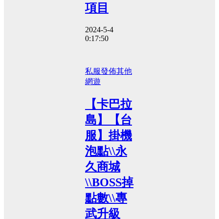
項目
2024-5-4
0:17:50
私服發佈
其他
網遊
【卡巴拉
島】【台
服】掛機
泡點\\永
久商城
\\BOSS掉
點數\\專
武升級