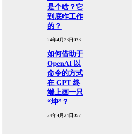
是个啥？它
到底咋工作
的？
24年4月23日
0
33
如何借助于
OpenAI 以
命令的方式
在 GPT 终
端上画一只
“坤”？
24年4月24日
0
57