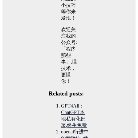
小技巧
等你来
发现！
欢迎关
注我的
公众号:
「程序
那些
事」,懂
技术，
更懂
你！
Related posts:
GPT4All：
ChatGPT本
地私有化部
署,终生免费
openai行进中