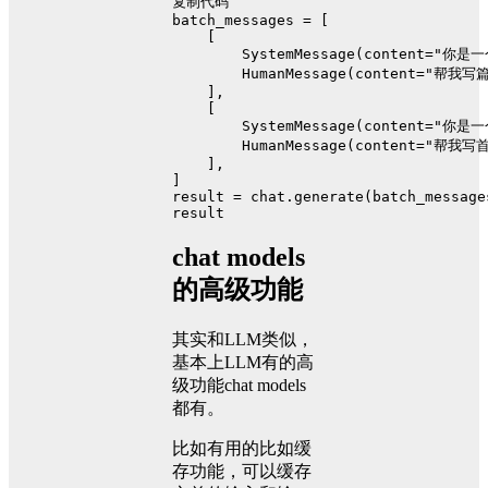
复制代码
batch_messages
 = [
    [
        SystemMessage(content=
"你是一
        HumanMessage(content=
"帮我写
    ],
    [
        SystemMessage(content=
"你是一
        HumanMessage(content=
"帮我写首
    ],
]
result
 = chat.generate(batch_message
result
chat models
的高级功能
其实和LLM类似，
基本上LLM有的高
级功能chat models
都有。
比如有用的比如缓
存功能，可以缓存