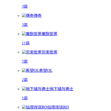
3篇
傳奇
3篇
魔獸世界
11篇
完美世界
5篇
希望OL
2篇
地下城与勇士
1篇
仙境传说RO