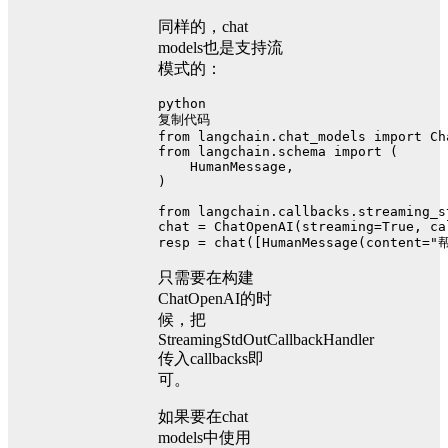
同样的，chat
models也是支持流
模式的：
python
复制代码
from
 langchain.chat_models 
import
 Ch
from
 langchain.schema 
import
 (
    HumanMessage,
)
from
 langchain.callbacks.streaming_s
chat = ChatOpenAI(streaming=
True
, ca
resp = chat([HumanMessage(content=
"
只需要在构建
ChatOpenAI的时
候，把
StreamingStdOutCallbackHandler
传入callbacks即
可。
如果要在chat
models中使用