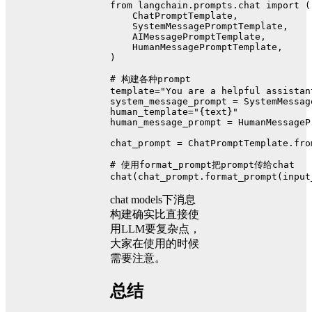
from langchain.prompts.chat import (
    ChatPromptTemplate,
    SystemMessagePromptTemplate,
    AIMessagePromptTemplate,
    HumanMessagePromptTemplate,
)
# 构建各种prompt
template
=
"You are a helpful assistan
system_message_prompt
 = SystemMessag
human_template
=
"{text}"
human_message_prompt
 = HumanMessageP
chat_prompt
 = ChatPromptTemplate.fro
# 使用format_prompt把prompt传给chat
chat(chat_prompt.format_prompt(
input
chat models下消息
构建确实比直接使
用LLM要复杂点，
大家在使用的时候
需要注意。
总结