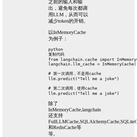
之前的输入和输
出，避免每次都调
用LLM，从而可以
减少token的开销。
以InMemoryCache
为例子：
python
复制代码
from
 langchain.cache 
import
 InMemory
langchain.llm_cache = InMemoryCache(
# 第一次调用，不是用cache
llm.predict(
"Tell me a joke"
)
# 第二次调用，使用cache
llm.predict(
"Tell me a joke"
)
除了
InMemoryCache,langchain
还支持
FullLLMCache,SQLAlchemyCache,SQLiteC
和RedisCache等
等。