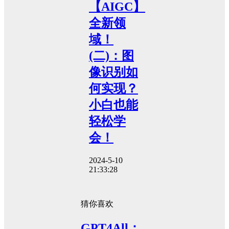
【AIGC】
全新领
域！
(二)：图
像识别如
何实现？
小白也能
轻松学
会！
2024-5-10
21:33:28
猜你喜欢
GPT4All：