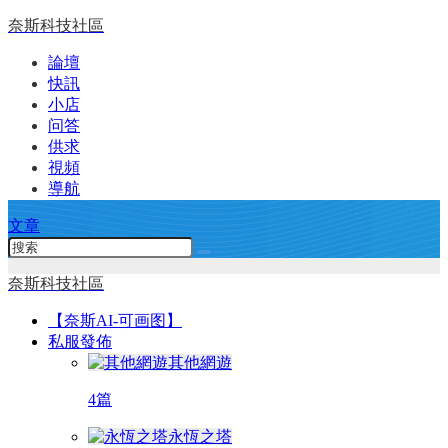
奈斯科技社區
論壇
快訊
小店
问答
供求
視頻
導航
文章
奈斯科技社區
【奈斯AI-可画图】
私服發佈
其他網遊
4篇
永恆之塔