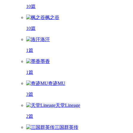
10篇
枫之谷
10篇
洛汗
1篇
墨香
1篇
奇迹MU
3篇
天堂Lineage
2篇
三国群英传