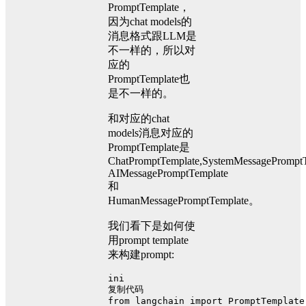
PromptTemplate，
因为chat models的
消息格式跟LLM是
不一样的，所以对
应的
PromptTemplate也
是不一样的。
和对应的chat
models消息对应的
PromptTemplate是
ChatPromptTemplate,SystemMessagePromptT
AIMessagePromptTemplate
和
HumanMessagePromptTemplate。
我们看下是如何使
用prompt template
来构建prompt:
ini
复制代码
from langchain import PromptTemplate