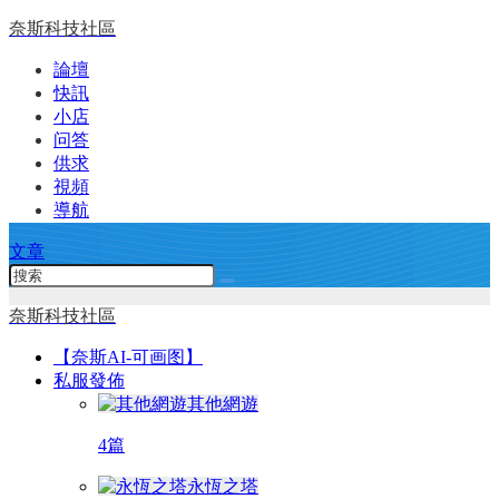
奈斯科技社區
論壇
快訊
小店
问答
供求
視頻
導航
文章
奈斯科技社區
【奈斯AI-可画图】
私服發佈
其他網遊
4篇
永恆之塔