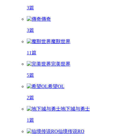
3篇
傳奇
3篇
魔獸世界
11篇
完美世界
5篇
希望OL
2篇
地下城与勇士
1篇
仙境传说RO