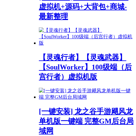
虚拟机+源码+大背包+商城-
最新整理
【灵魂行者】【灵魂武器】
【SoulWorker】100级端（后
宫行者）虚拟机版
[一键安装] 龙之谷手游飓风龙
单机版一键端 完整GM后台局
域网