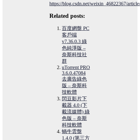
https://blog.csdn.net/weixin_46822367/article
Related posts:
百度網盤 PC
客戶端
v7.36.0.3 綠
色純淨版 –
奈斯科技社
群
uTorrent PRO
3.6.0.47084
去廣告綠色
版 – 奈斯科
技軟體
閃豆影片下
載器 4.0 (下
載流媒體) 綠
色版 – 奈斯
科技軟體
蝸牛雲盤
1.4.0 (第三方