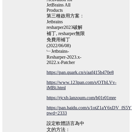
JetBrains All
Products
第三種啟用方案：
Jetbrains
resharper2023破解
補丁, resharper無限
免費用補丁
(2022/06/08)
﹂Jetbrains-
Resharper-2023.x-
2022.x-Patcher
https://pan.quark.cn/s/aaf415b470e8
https://www.123pan.com/s/OTbLVv-
iMBi.html
https://rjcxb.lanzoum.com/b01r01mre
https://pan.baidu.com/s/1otZ1aY6xDV_fS
pwd=2333
設定軟體語言為中
文的方法：