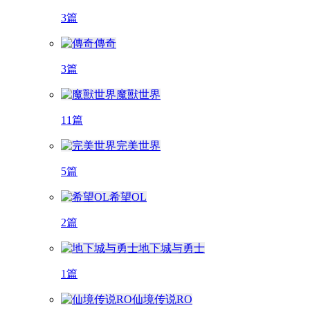
3篇
傳奇
3篇
魔獸世界
11篇
完美世界
5篇
希望OL
2篇
地下城与勇士
1篇
仙境传说RO