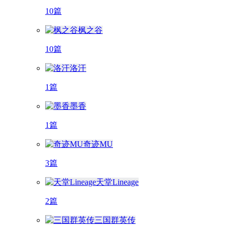
10篇
枫之谷
10篇
洛汗
1篇
墨香
1篇
奇迹MU
3篇
天堂Lineage
2篇
三国群英传