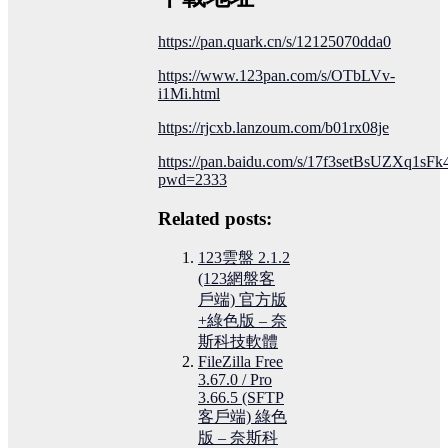
https://pan.quark.cn/s/12125070dda0
https://www.123pan.com/s/OTbLVv-
i1Mi.html
https://rjcxb.lanzoum.com/b01rx08je
https://pan.baidu.com/s/17f3setBsUZXq1s
pwd=2333
Related posts:
123雲盤 2.1.2
(123網盤客
戶端) 官方版
+綠色版 – 奈
斯科技軟體
FileZilla Free
3.67.0 / Pro
3.66.5 (SFTP
客戶端) 綠色
版 – 奈斯科