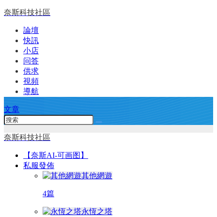
奈斯科技社區
論壇
快訊
小店
问答
供求
視頻
導航
文章
奈斯科技社區
【奈斯AI-可画图】
私服發佈
其他網遊
4篇
永恆之塔