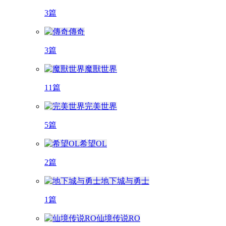
3篇
傳奇
3篇
魔獸世界
11篇
完美世界
5篇
希望OL
2篇
地下城与勇士
1篇
仙境传说RO