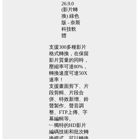
支援300多種影片
格式轉換，在保留
影片質量的同時，
壓縮率可達80%，
轉換速度可達50X
速率！
支援畫面剪下、片
段剪輯、片段合
併、特效新增、鈴
聲製作、聲音調
整、FTP上傳、字
幕編輯等。
﹂獨特的HD影片
編碼技術和批次轉
換模式，可以轉換