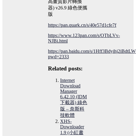
高畫質影片轉換
器) v26.9 綠色便攜
版
https://pan.quark.cn/s/40e57d1cfe7f
https://www.123pan.com/s/OTbLVv-
NJBi.html
https://pan.baidu.com/s/1Hff3Bdyihj2iBdtL
pwd=2333
Related posts:
Internet
Download
Manager
6.42.10 (IDM
下載器) 綠色
版 – 奈斯科
技軟體
XHS-
Downloader
1.9 (小紅書