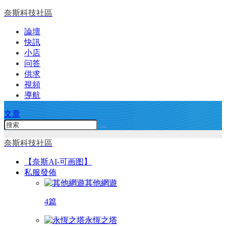
奈斯科技社區
論壇
快訊
小店
问答
供求
視頻
導航
文章
奈斯科技社區
【奈斯AI-可画图】
私服發佈
其他網遊
4篇
永恆之塔