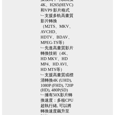
4K、H265(HEVC)
和VP9 影片格式
﹂支援多軌高畫質
影片轉換
（M2TS、MKV、
AVCHD、
HDTV、BDAV、
MPEG-TS等）
﹂先進高畫質影片
轉換技術（4K、
HD MKV、HD
MP4、HD AVI、
HD MTS等）
﹂支援高畫質或標
清轉換4K (UHD),
1080P (FHD), 720P
(HD), 480P(SD)
﹂擁有50X影片轉
換速度：多核CPU
超執行緒, 可以將
轉換速度飆升至