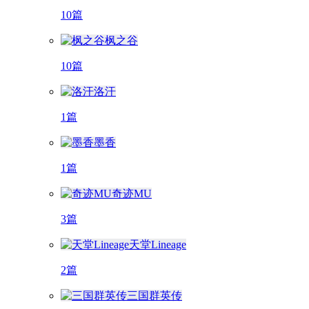
10篇
枫之谷
10篇
洛汗
1篇
墨香
1篇
奇迹MU
3篇
天堂Lineage
2篇
三国群英传