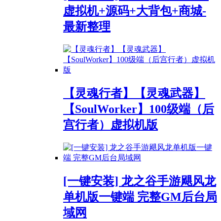
虚拟机+源码+大背包+商城-
最新整理
【灵魂行者】【灵魂武器】
【SoulWorker】100级端（后
宫行者）虚拟机版
[一键安装] 龙之谷手游飓风龙
单机版一键端 完整GM后台局
域网