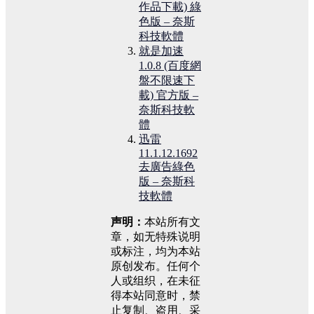
作品下載) 綠
色版 – 奈斯
科技軟體
就是加速
1.0.8 (百度網
盤不限速下
載) 官方版 –
奈斯科技軟
體
迅雷
11.1.12.1692
去廣告綠色
版 – 奈斯科
技軟體
声明：
本站所有文
章，如无特殊说明
或标注，均为本站
原创发布。任何个
人或组织，在未征
得本站同意时，禁
止复制、盗用、采