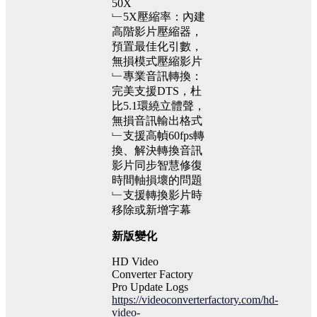
50X
﹂5X壓縮率：內建
高階影片壓縮器，
預置最佳化引數，
無損模式壓縮影片
﹂專業音訊轉換：
完美支援DTS，杜
比5.1環繞立體聲，
無損音訊輸出格式
﹂支援高幀60fps轉
換、解決轉換音訊
影片同步智慧修復
時間軸損壞的問題
﹂支援轉換影片時
移除或新增字幕
新版變化
HD Video
Converter Factory
Pro Update Logs
https://videoconverterfactory.com/hd-
video-