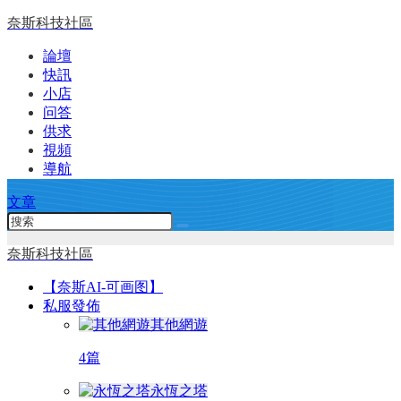
奈斯科技社區
論壇
快訊
小店
问答
供求
視頻
導航
文章
奈斯科技社區
【奈斯AI-可画图】
私服發佈
其他網遊
4篇
永恆之塔