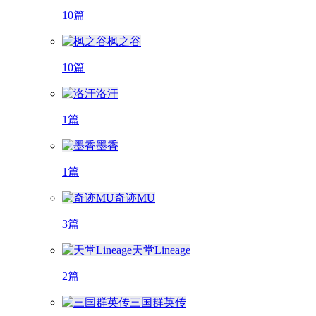
10篇
枫之谷
10篇
洛汗
1篇
墨香
1篇
奇迹MU
3篇
天堂Lineage
2篇
三国群英传