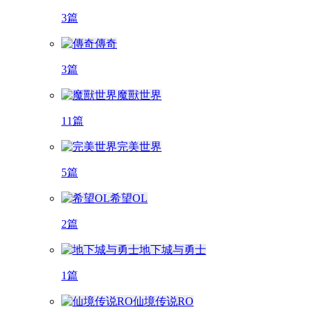
3篇
傳奇
3篇
魔獸世界
11篇
完美世界
5篇
希望OL
2篇
地下城与勇士
1篇
仙境传说RO