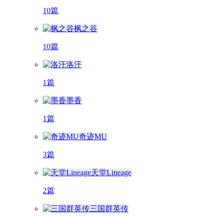
10篇
枫之谷
10篇
洛汗
1篇
墨香
1篇
奇迹MU
3篇
天堂Lineage
2篇
三国群英传