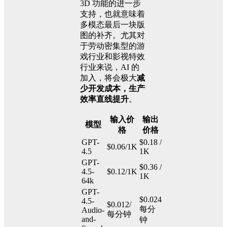
3D 功能的进一步
支持，也就意味着
多模态最后一块版
图的补齐。尤其对
于劳动密集型的游
戏行业和影视特效
行业来说，AI 的
加入，将会极大
减
少开发成本，生产
效率直线提升
。
输入价
输出
模型
格
价格
GPT-
$0.18 /
$0.06/1K
4.5
1K
GPT-
$0.36 /
4.5-
$0.12/1K
1K
64k
GPT-
$0.024
4.5-
$0.012/
每分
Audio-
每分钟
and-
钟