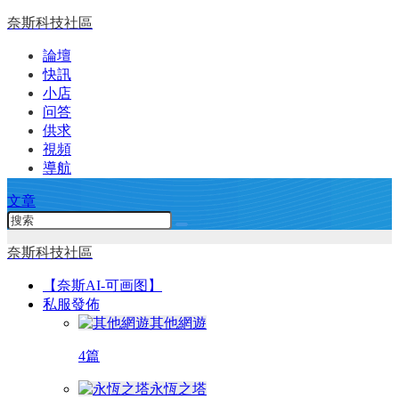
奈斯科技社區
論壇
快訊
小店
问答
供求
視頻
導航
文章
奈斯科技社區
【奈斯AI-可画图】
私服發佈
其他網遊
4篇
永恆之塔