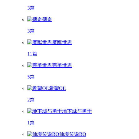
3篇
傳奇
3篇
魔獸世界
11篇
完美世界
5篇
希望OL
2篇
地下城与勇士
1篇
仙境传说RO