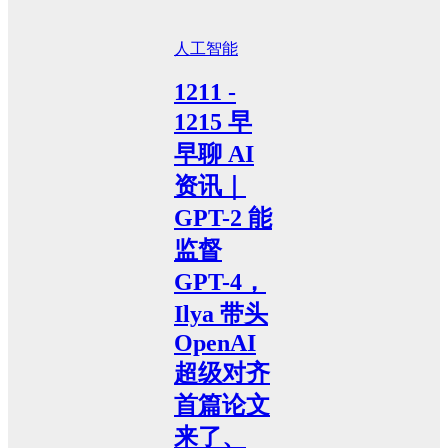
人工智能
1211 -
1215 早
早聊 AI
资讯｜
GPT-2 能
监督
GPT-4，
Ilya 带头
OpenAI
超级对齐
首篇论文
来了、