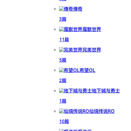
傳奇
3篇
魔獸世界
11篇
完美世界
5篇
希望OL
2篇
地下城与勇士
1篇
仙境传说RO
10篇