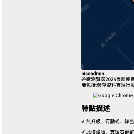
niceadmin
谷歌瀏覽器2024最新便攜
能包括:儲存資料實現行
特點描述
√ 無升級、行動式、綠
√ 此增強版，支援右鍵解