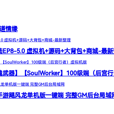
天道情缘
陆EP8-5.0 虚拟机+源码+大背包+商城-最
器】【SoulWorker】100级端（后宫
谷手游飓风龙单机版一键端 完整GM后台局域