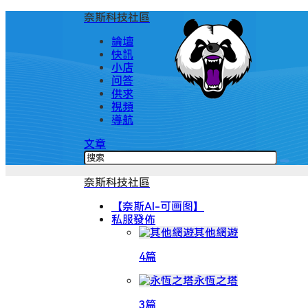
奈斯科技社區
論壇
快訊
小店
问答
供求
視頻
導航
文章
奈斯科技社區
【奈斯AI-可画图】
私服發佈
其他網遊
4篇
永恆之塔
3篇