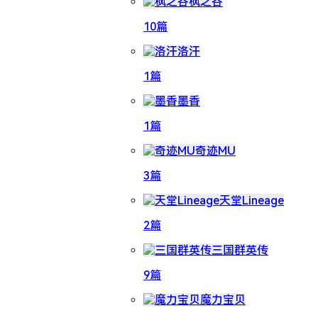
枫之谷
10篇
洛汗
1篇
墨香
1篇
奇迹MU
3篇
天堂Lineage
2篇
三国群英传
9篇
魔力宝贝