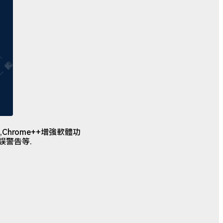
Chrome++增強軟體功
誤警告等.