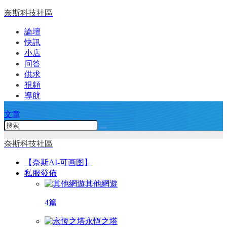
奈斯科技社區
論壇
快訊
小店
问答
供求
視頻
導航
文章
奈斯科技社區
【奈斯AI-可画图】
私服發佈
其他網遊
4篇
永恆之塔