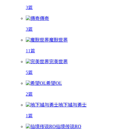
3篇
傳奇
3篇
魔獸世界
11篇
完美世界
5篇
希望OL
2篇
地下城与勇士
1篇
仙境传说RO