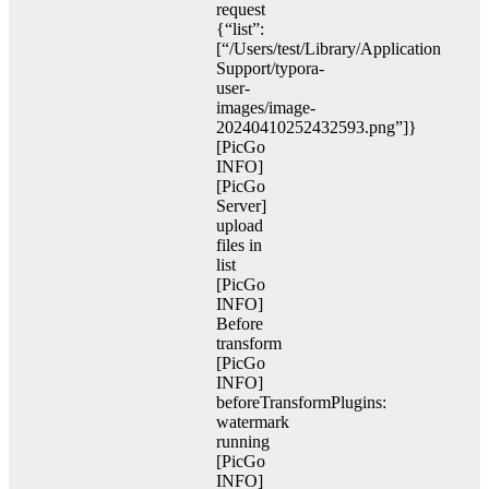
request
{“list”:
[“/Users/test/Library/Application
Support/typora-
user-
images/image-
20240410252432593.png”]}
[PicGo
INFO]
[PicGo
Server]
upload
files in
list
[PicGo
INFO]
Before
transform
[PicGo
INFO]
beforeTransformPlugins:
watermark
running
[PicGo
INFO]