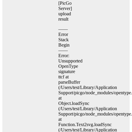
[PicGo
Server]
upload
result
——
Error
Stack
Begin
——
Error:
Unsupported
OpenType
signature
ttcf at
parseBuffer
(/Users/test/Library/Application
Support/picgo/node_modules/opentype.j
at
Object.loadSync
(/Users/test/Library/Application
Support/picgo/node_modules/opentype.j
at
Function.Text2svg.loadSync
(/Users/test/Library/Application