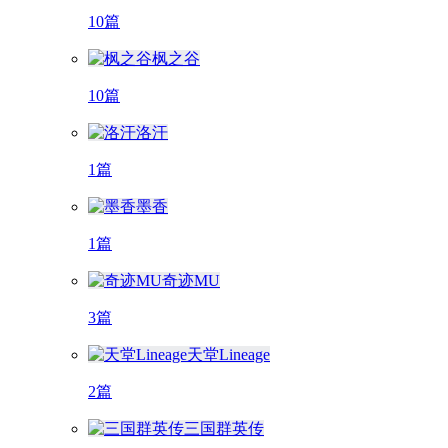
10篇
枫之谷
10篇
洛汗
1篇
墨香
1篇
奇迹MU
3篇
天堂Lineage
2篇
三国群英传