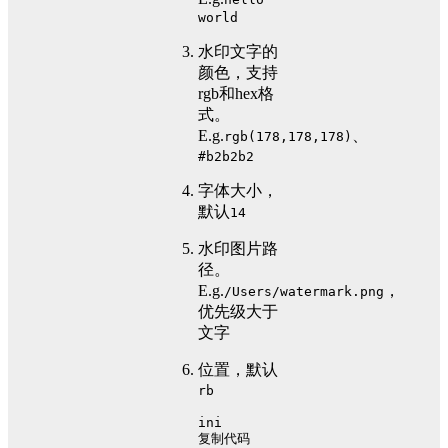
world
水印文字的
颜色，支持
rgb和hex格
式。
E.g.
、
rgb(178,178,178)
#b2b2b2
字体大小，
默认
14
水印图片路
径。
E.g.
，
/Users/watermark.png
优先级大于
文字
位置，默认
rb
ini
复制代码