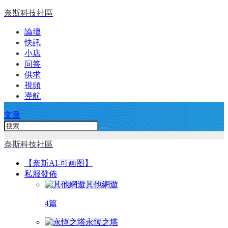
奈斯科技社區
論壇
快訊
小店
问答
供求
視頻
導航
文章
奈斯科技社區
【奈斯AI-可画图】
私服發佈
其他網遊
4篇
永恆之塔