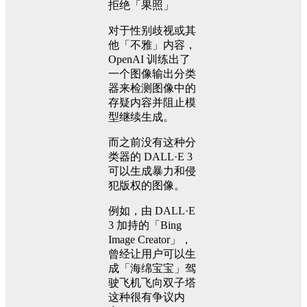
拒绝「果照」
对于性别歧视或其
他「不雅」内容，
OpenAI 训练出了
一个图像输出分类
器来检测图像中的
存疑内容并阻止模
型继续生成。
而之前没有这种分
类器的 DALL·E 3
可以生成暴力和侵
犯版权的图像。
例如，由 DALL·E
3 加持的「Bing
Image Creator」，
曾经让用户可以生
成「海绵宝宝」驾
驶飞机飞向双子塔
这种很有争议内