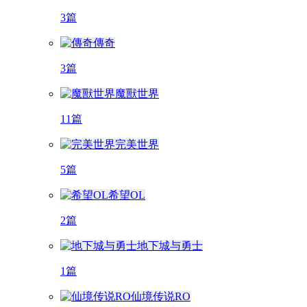
3篇
傳奇
3篇
魔獸世界
11篇
完美世界
5篇
希望OL
2篇
地下城与勇士
1篇
仙境传说RO