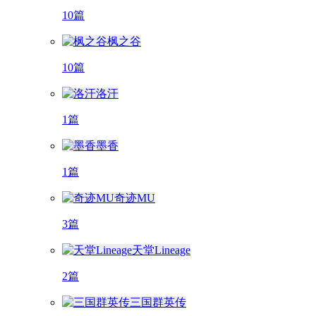
10篇
枫之谷
10篇
洛汗
1篇
墨香
1篇
奇迹MU
3篇
天堂Lineage
2篇
三国群英传