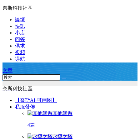
奈斯科技社區
論壇
快訊
小店
问答
供求
視頻
導航
文章
奈斯科技社區
【奈斯AI-可画图】
私服發佈
其他網遊
4篇
永恆之塔