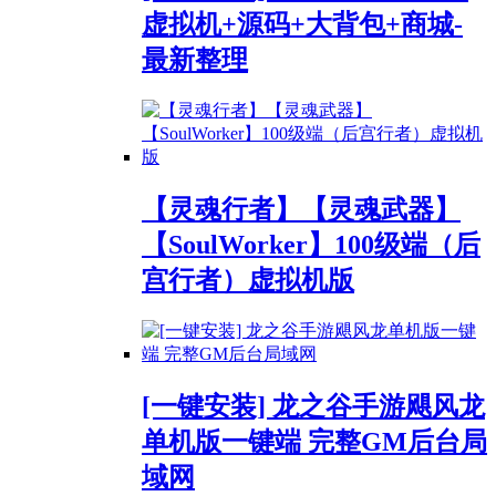
虚拟机+源码+大背包+商城-
最新整理
【灵魂行者】【灵魂武器】
【SoulWorker】100级端（后
宫行者）虚拟机版
[一键安装] 龙之谷手游飓风龙
单机版一键端 完整GM后台局
域网