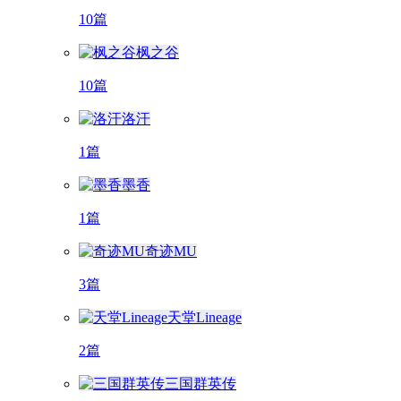
10篇
枫之谷
10篇
洛汗
1篇
墨香
1篇
奇迹MU
3篇
天堂Lineage
2篇
三国群英传