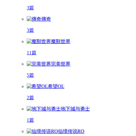
3篇
傳奇
3篇
魔獸世界
11篇
完美世界
5篇
希望OL
2篇
地下城与勇士
1篇
仙境传说RO