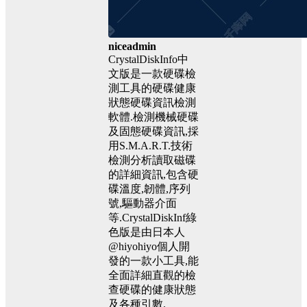
niceadmin
CrystalDiskInfo中
文版是一款硬碟檢
測工具的硬碟健康
狀態硬碟資訊檢測
軟體.檢測機械硬碟
及固態硬碟資訊,採
用S.M.A.R.T.技術
檢測分析讀取磁碟
的詳細資訊,包含硬
碟溫度,韌體,序列
號,驅動器介面
等.CrystalDiskInf綠
色版是由日本人
@hiyohiyo個人開
發的一款小工具,能
全面詳細直觀的檢
查硬碟的健康狀態
及各種引數.