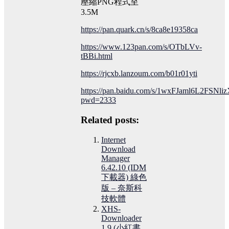
壓縮PNG程式至
3.5M
https://pan.quark.cn/s/8ca8e19358ca
https://www.123pan.com/s/OTbLVv-
tBBi.html
https://rjcxb.lanzoum.com/b01r01yti
https://pan.baidu.com/s/1wxFJaml6L2FSNli
pwd=2333
Related posts:
Internet
Download
Manager
6.42.10 (IDM
下載器) 綠色
版 – 奈斯科
技軟體
XHS-
Downloader
1.9 (小紅書