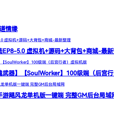
天道情缘
陆EP8-5.0 虚拟机+源码+大背包+商城-最
器】【SoulWorker】100级端（后宫
谷手游飓风龙单机版一键端 完整GM后台局域