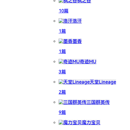
枫之谷
10篇
洛汗
1篇
墨香
1篇
奇迹MU
3篇
天堂Lineage
2篇
三国群英传
9篇
魔力宝贝