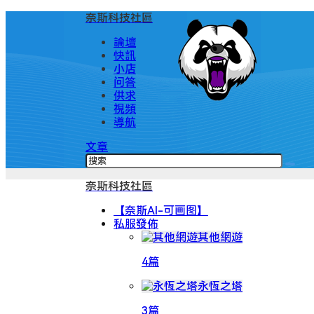
奈斯科技社區
論壇
快訊
小店
问答
供求
視頻
導航
文章
奈斯科技社區
【奈斯AI-可画图】
私服發佈
其他網遊
4篇
永恆之塔
3篇