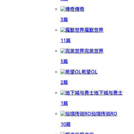
傳奇
3篇
魔獸世界
11篇
完美世界
5篇
希望OL
2篇
地下城与勇士
1篇
仙境传说RO
10篇