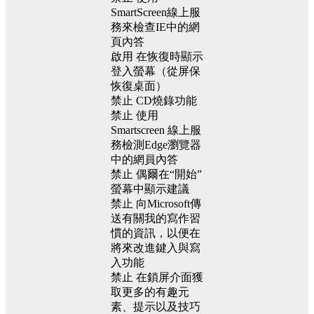
SmartScreen線上服
務來檢查IE中的網
頁內答
啟用 在恢復時顯示
登入螢幕（從屏保
恢復桌面）
禁止 CD燒錄功能
禁止 使用
Smartscreen 線上服
務檢測Edge瀏覽器
中的網員內答
禁止 偶爾在“開始”
螢幕中顯示建議
禁止 向Microsoft傳
送有關我的寫作習
慣的資訊，以便在
將來改進鍵入與寫
入功能
禁止 在鎖屏介面獲
取更多的有趣元
素、提示以及技巧