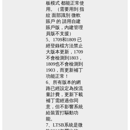
板模式 都能正常使
用。（需要用到 指
紋 面部識別 微軟
賬戶 的 請用自建
賬戶版，內建管理
員版不支援）
5、1709和1809 已
經登錄檔方法禁止
大版本更新，1709
不會檢測到1803，
1809也不會檢測到
1903，而更新補丁
功能正常！
6、所有版本的網
路已經設定為按流
量計費，更新下載
補丁需經過你同
意，但不影響系統
給裝置打驅動功
能。
7、LTSB系統是微