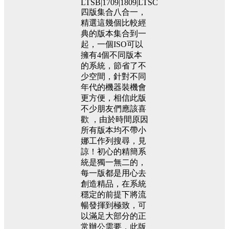
LTSB|1709|1809|LTSC
四版集合八合一，
精選這幾個比較經
典的版本集合到一
起，一個ISO可以
擁有4個不同版本
的系統，節省了不
少空間，針對不同
年代的機器裝機會
更方便，相信此版
不少朋友們應該喜
歡 ，由於時間原因
所有版本均不帶小
娜工作列搜尋，見
諒！初心的精簡系
統是獨一無二的，
每一版都是用心去
創造精品，在系統
穩定的前提下將流
暢發揮到極致，可
以滿足大部分的正
常辦公需要，此版