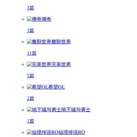
3篇
傳奇
3篇
魔獸世界
11篇
完美世界
5篇
希望OL
2篇
地下城与勇士
1篇
仙境传说RO