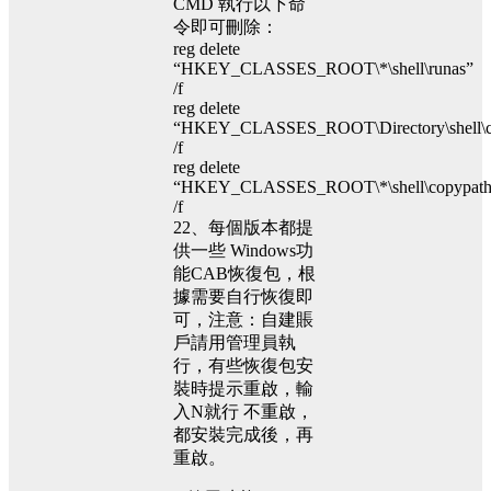
CMD 執行以下命
令即可刪除：
reg delete
“HKEY_CLASSES_ROOT\*\shell\runas”
/f
reg delete
“HKEY_CLASSES_ROOT\Directory\shell\c
/f
reg delete
“HKEY_CLASSES_ROOT\*\shell\copypath
/f
22、每個版本都提
供一些 Windows功
能CAB恢復包，根
據需要自行恢復即
可，注意：自建賬
戶請用管理員執
行，有些恢復包安
裝時提示重啟，輸
入N就行 不重啟，
都安裝完成後，再
重啟。