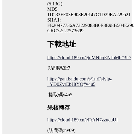
(5.13G)
MD5:
1D533FF03E908E20147C1D29EA229521
SHA1:
FE20977736A73229083B6E3E98B504E2
CRC32: 27573699
下載地址
https://cloud.189.cn/t/juMNbqENJbMb#3lr7
訪問碼3lr7
https://pan.baidu.com/s/1nrFsfylp-
_YD0ZvrEbHtYQ#v4u5
提取碼v4u5
果核轉存
https://cloud.189.cn/t/FrAN7zzuqaUj
(訪問碼:nv09)