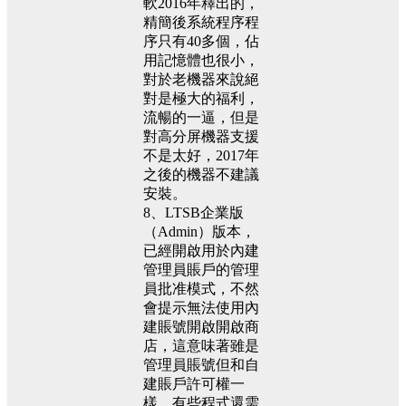
軟2016年釋出的，
精簡後系統程序程
序只有40多個，佔
用記憶體也很小，
對於老機器來說絕
對是極大的福利，
流暢的一逼，但是
對高分屏機器支援
不是太好，2017年
之後的機器不建議
安裝。
8、LTSB企業版
（Admin）版本，
已經開啟用於內建
管理員賬戶的管理
員批准模式，不然
會提示無法使用內
建賬號開啟開啟商
店，這意味著雖是
管理員賬號但和自
建賬戶許可權一
樣，有些程式還需