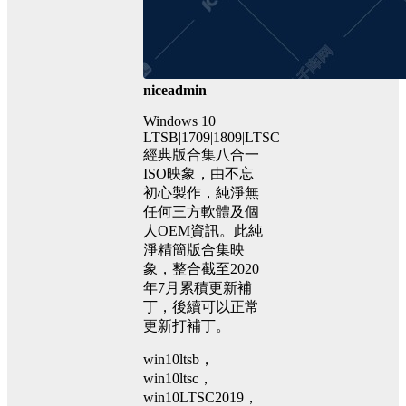
niceadmin
Windows 10
LTSB|1709|1809|LTSC
經典版合集八合一
ISO映象，由不忘
初心製作，純淨無
任何三方軟體及個
人OEM資訊。此純
淨精簡版合集映
象，整合截至2020
年7月累積更新補
丁，後續可以正常
更新打補丁。
win10ltsb，
win10ltsc，
win10LTSC2019，