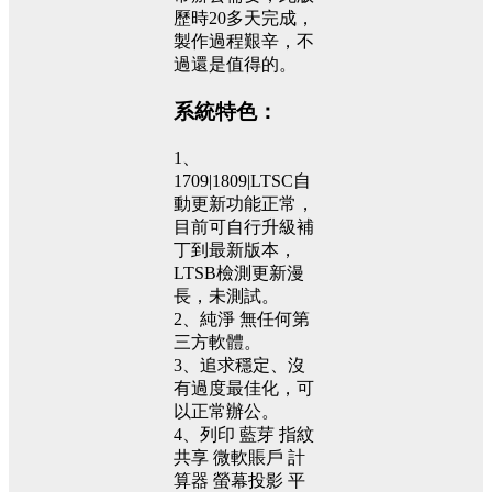
歷時20多天完成，
製作過程艱辛，不
過還是值得的。
系統特色：
1、
1709|1809|LTSC自
動更新功能正常，
目前可自行升級補
丁到最新版本，
LTSB檢測更新漫
長，未測試。
2、純淨 無任何第
三方軟體。
3、追求穩定、沒
有過度最佳化，可
以正常辦公。
4、列印 藍芽 指紋
共享 微軟賬戶 計
算器 螢幕投影 平