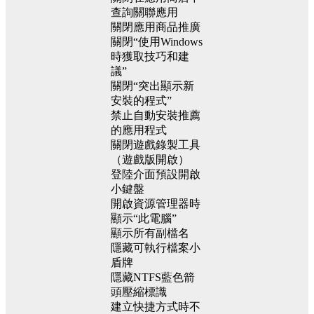
查詢關聯應用
關閉應用商品推廣
關閉“使用Windows
時獲取技巧和建
議”
關閉“突出顯示新
安裝的程式”
禁止自動安裝推薦
的應用程式
關閉遊戲錄製工具
（遊戲版開啟）
登陸介面預設開啟
小鍵盤
開啟資源管理器時
顯示“此電腦”
顯示所有副檔名
隱藏可執行檔案小
盾牌
隱藏NTFS藍色箭
頭壓縮標識
建立快捷方式時不