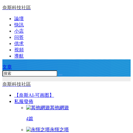
奈斯科技社區
論壇
快訊
小店
问答
供求
視頻
導航
文章
奈斯科技社區
【奈斯AI-可画图】
私服發佈
其他網遊
4篇
永恆之塔