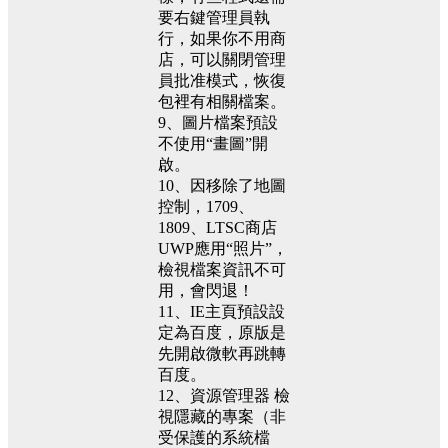
要右鍵管理員執
行，如果你不用商
店，可以關閉管理
員批准模式，恢復
包裡有相關檔案。
9、圖片檔案預設
不使用“畫圖”開
啟。
10、因移除了地圖
控制，1709、
1809、LTSC商店
UWP應用“照片”，
檢視檔案資訊不可
用，會閃退！
11、IE主頁預設設
定為百度，原版是
先開啟微軟再跳轉
百度。
12、資源管理器 檢
視隱藏的專案（非
受保護的系統檔