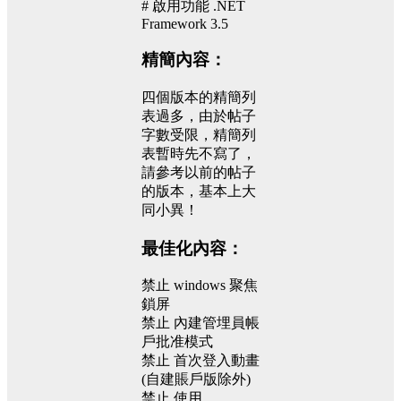
# 啟用功能 .NET
Framework 3.5
精簡內容：
四個版本的精簡列
表過多，由於帖子
字數受限，精簡列
表暫時先不寫了，
請參考以前的帖子
的版本，基本上大
同小異！
最佳化內容：
禁止 windows 聚焦
鎖屏
禁止 內建管埋員帳
戶批准模式
禁止 首次登入動畫
(自建賬戶版除外)
禁止 使用