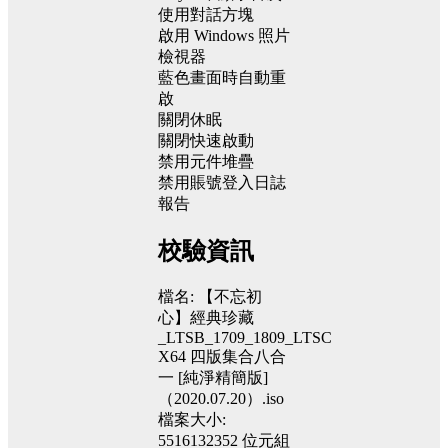
使用對話方塊
啟用 Windows 照片
檢視器
藍色畫面時自動重
啟
關閉休眠
關閉快速啟動
禁用元件堆疊
禁用賬號登入日誌
報告
校驗資訊
檔名: 【不忘初
心】經典珍藏
_LTSB_1709_1809_LTSC
X64 四版集合八合
一 [純淨精簡版]
（2020.07.20）.iso
檔案大小:
5516132352 位元組