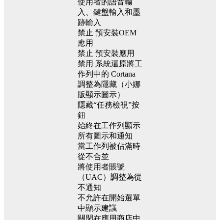
使用者的語音輸
入、鍵盤輸入和墨
跡輸入
禁止 預安裝OEM
應用
禁止 預安裝應用
禁用 系統還原將工
作列中的 Cortana
調整為隱藏（小娜
版顯示圖示）
隱藏“任務檢視”按
鈕
始終在工作列顯示
所有圖示和通知
當工作列被佔滿時
從不合並
將使用者賬號
（UAC）調整為從
不通知
不允許在開始選單
中顯示建議
關閉在應用商店中