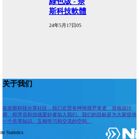
綠色版 - 奈
斯科技軟體
24年5月17日
0
5
关于我们
在奈斯科技分享社区，我们欢迎各种游戏开发者、游戏设计
师、程序员和游戏爱好者加入我们。我们的目标是为大家提供
一个共享知识、互相学习和交流的空间。
ite Statistics