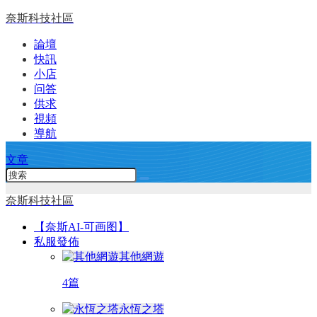
奈斯科技社區
論壇
快訊
小店
问答
供求
視頻
導航
文章
奈斯科技社區
【奈斯AI-可画图】
私服發佈
其他網遊
4篇
永恆之塔