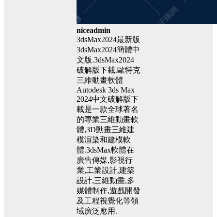
niceadmin
3dsMax2024最新版
3dsMax2024簡體中
文版.3dsMax2024
破解版下載.歐特克
三維動畫軟體
Autodesk 3ds Max
2024中文破解版下
載是一款全球著名
的專業三維動畫軟
體,3D動畫三維建
模渲染和建模軟
體.3dsMax軟體在
廣告傳媒,影視行
業,工業設計,建築
設計,三維動畫,多
媒體制作,遊戲開發
及工程視覺化等領
域廣泛應用.