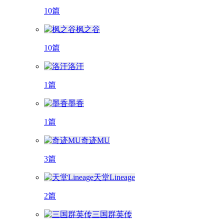
10篇
枫之谷
10篇
洛汗
1篇
墨香
1篇
奇迹MU
3篇
天堂Lineage
2篇
三国群英传