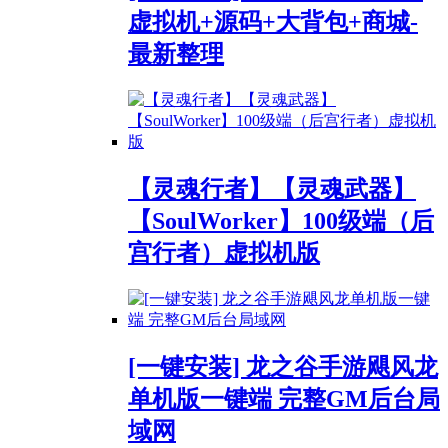
虚拟机+源码+大背包+商城-
最新整理
【灵魂行者】【灵魂武器】
【SoulWorker】100级端（后
宫行者）虚拟机版
[一键安装] 龙之谷手游飓风龙
单机版一键端 完整GM后台局
域网