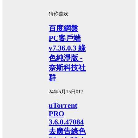
猜你喜欢
百度網盤
PC客戶端
v7.36.0.3 綠
色純淨版 -
奈斯科技社
群
24年5月15日
0
17
uTorrent
PRO
3.6.0.47084
去廣告綠色