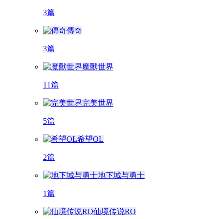
3篇
傳奇
3篇
魔獸世界
11篇
完美世界
5篇
希望OL
2篇
地下城与勇士
1篇
仙境传说RO