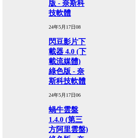
版 - 奈斯科
技軟體
24年5月17日
0
8
閃豆影片下
載器 4.0 (下
載流媒體)
綠色版 - 奈
斯科技軟體
24年5月17日
0
6
蝸牛雲盤
1.4.0 (第三
方阿里雲盤)