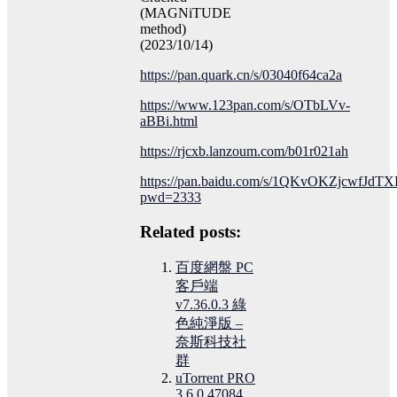
(MAGNiTUDE
method)
(2023/10/14)
https://pan.quark.cn/s/03040f64ca2a
https://www.123pan.com/s/OTbLVv-
aBBi.html
https://rjcxb.lanzoum.com/b01r021ah
https://pan.baidu.com/s/1QKvOKZjcwfJdT
pwd=2333
Related posts:
百度網盤 PC
客戶端
v7.36.0.3 綠
色純淨版 –
奈斯科技社
群
uTorrent PRO
3.6.0.47084