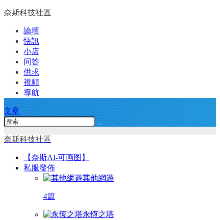
奈斯科技社區
論壇
快訊
小店
问答
供求
視頻
導航
文章
奈斯科技社區
【奈斯AI-可画图】
私服發佈
其他網遊
4篇
永恆之塔