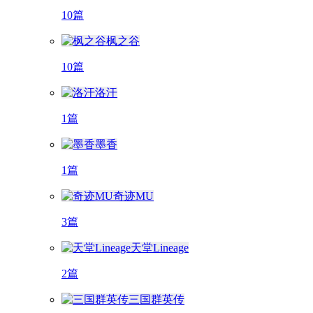
10篇
枫之谷
10篇
洛汗
1篇
墨香
1篇
奇迹MU
3篇
天堂Lineage
2篇
三国群英传