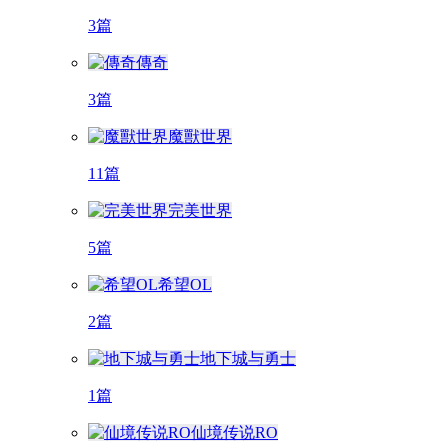
3篇
傳奇
3篇
魔獸世界
11篇
完美世界
5篇
希望OL
2篇
地下城与勇士
1篇
仙境传说RO