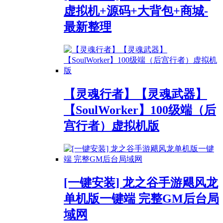
虚拟机+源码+大背包+商城-
最新整理
【灵魂行者】【灵魂武器】
【SoulWorker】100级端（后
宫行者）虚拟机版
[一键安装] 龙之谷手游飓风龙
单机版一键端 完整GM后台局
域网