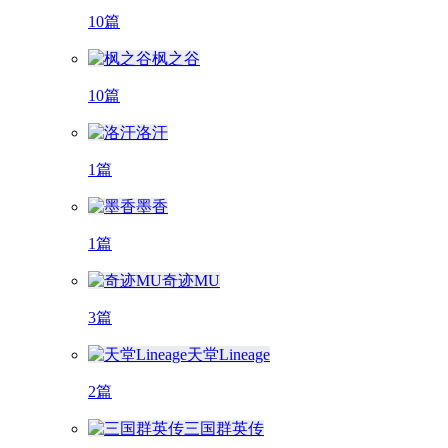
10篇
枫之谷
10篇
洛汗
1篇
墨香
1篇
奇迹MU
3篇
天堂Lineage
2篇
三国群英传