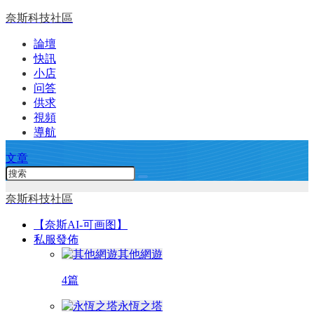
奈斯科技社區
論壇
快訊
小店
问答
供求
視頻
導航
文章
奈斯科技社區
【奈斯AI-可画图】
私服發佈
其他網遊
4篇
永恆之塔