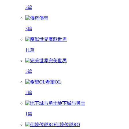
3篇
傳奇
3篇
魔獸世界
11篇
完美世界
5篇
希望OL
2篇
地下城与勇士
1篇
仙境传说RO